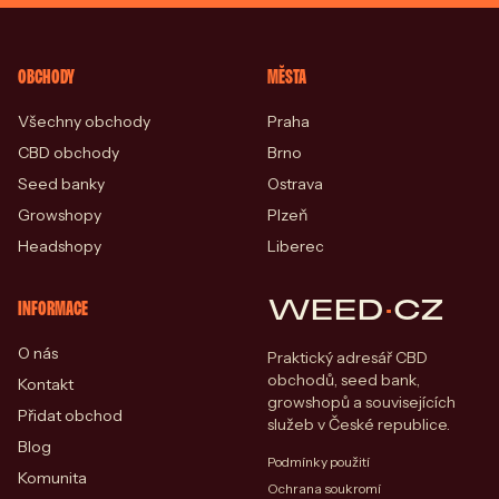
OBCHODY
MĚSTA
Všechny obchody
Praha
CBD obchody
Brno
Seed banky
Ostrava
Growshopy
Plzeň
Headshopy
Liberec
WEED
·
CZ
INFORMACE
O nás
Praktický adresář CBD
obchodů, seed bank,
Kontakt
growshopů a souvisejících
Přidat obchod
služeb v České republice.
Blog
Podmínky použití
Komunita
Ochrana soukromí