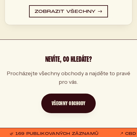
ZOBRAZIT VŠECHNY →
NEVÍTE, CO HLEDÁTE?
Procházejte všechny obchody a najděte to pravé
pro vás.
VŠECHNY OBCHODY
🌿 169 PUBLIKOVANÝCH ZÁZNAMŮ
📍 CB