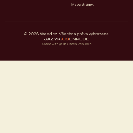
Mapa stránek
© 2026 Weed.cz. Všechna práva vyhrazena.
JAZYK:
CS
EN
PL
DE
Made with 🌿 in Czech Republic