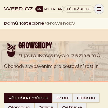
WEED
·
CZ
CS
EN
PL
DE
PŘIHLÁSIT SE
Domů
/
Kategorie
/
Growshopy
GROWSHOPY
🪴
9 publikovaných záznamů
Obchody s vybavením pro pěstování rostlin.
Všechna města
Brno
Liberec
Olomouc
Online
Ostrava