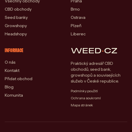
Všechny obchody
Praha
CBD obchody
Brno
Seed banky
Ostrava
Growshopy
Plzeň
Headshopy
Liberec
WEED
·
CZ
INFORMACE
O nás
Praktický adresář CBD
obchodů, seed bank,
Kontakt
growshopů a souvisejících
Přidat obchod
služeb v České republice.
Blog
Podmínky použití
Komunita
Ochrana soukromí
Mapa stránek