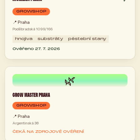
✓
GROWSHOP
📍
Praha
Poděbradská 1099/166
hnojiva
substráty
pěstební stany
Ověřeno 27. 7. 2026
🌿
GROW MASTER PRAHA
GROWSHOP
📍
Praha
Argentinská 38
ČEKÁ NA ZDROJOVÉ OVĚŘENÍ