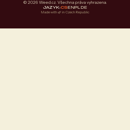
© 2026 Weed.cz. Všechna práva vyhrazena.
JAZYK:
CS
EN
PL
DE
Made with 🌿 in Czech Republic