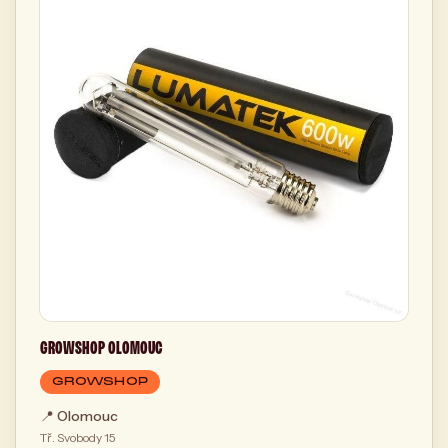
GROWSHOP OLOMOUC
GROWSHOP
📍
Olomouc
Tř. Svobody 15