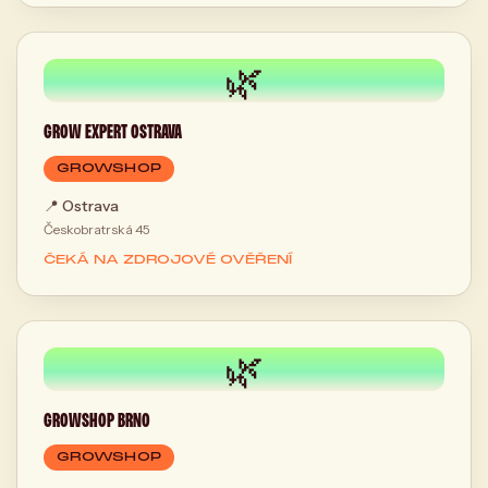
🌿
GROW EXPERT OSTRAVA
GROWSHOP
📍
Ostrava
Českobratrská 45
ČEKÁ NA ZDROJOVÉ OVĚŘENÍ
🌿
GROWSHOP BRNO
GROWSHOP