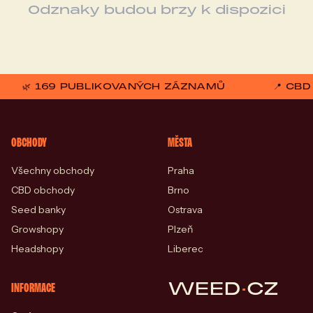
Odznaky budou brzy k dispozici
🌿 169 PUBLIKOVANÝCH ZÁZNAMŮ
📍 CB
OBCHODY
MĚSTA
Všechny obchody
Praha
CBD obchody
Brno
Seed banky
Ostrava
Growshopy
Plzeň
Headshopy
Liberec
WEED
·
CZ
INFORMACE