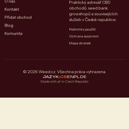
O nás
Praktický adresář CBD
obchodů, seed bank,
Kontakt
growshopů a souvisejících
Přidat obchod
služeb v České republice.
Blog
Podmínky použití
Komunita
Ochrana soukromí
Mapa stránek
© 2026 Weed.cz. Všechna práva vyhrazena.
JAZYK:
CS
EN
PL
DE
Made with 🌿 in Czech Republic