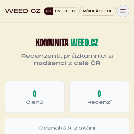
WEED
·
CZ
CS
EN
PL
DE
PŘIHLÁSIT SE
KOMUNITA
WEED.CZ
Recenzenti, průzkumníci a
nadšenci z celé ČR
0
0
Členů
Recenzí
Odznaků k získání