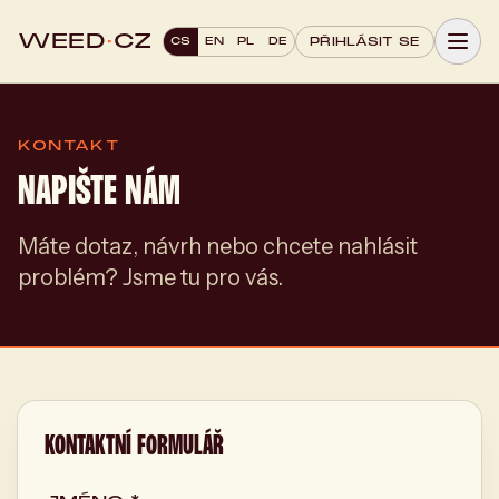
WEED
·
CZ
CS
EN
PL
DE
PŘIHLÁSIT SE
KONTAKT
NAPIŠTE NÁM
Máte dotaz, návrh nebo chcete nahlásit
problém? Jsme tu pro vás.
KONTAKTNÍ FORMULÁŘ