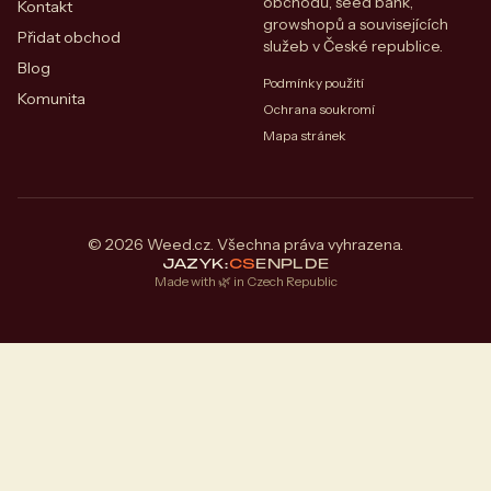
obchodů, seed bank,
Kontakt
growshopů a souvisejících
Přidat obchod
služeb v České republice.
Blog
Podmínky použití
Komunita
Ochrana soukromí
Mapa stránek
© 2026 Weed.cz. Všechna práva vyhrazena.
JAZYK:
CS
EN
PL
DE
Made with 🌿 in Czech Republic