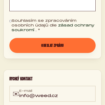
Souhlasím se zpracováním
osobních údajů dle
zásad ochrany
soukromí
. *
ODESLAT ZPRÁVU
RYCHLÝ KONTAKT
E-mail
✉️
info@weed.cz