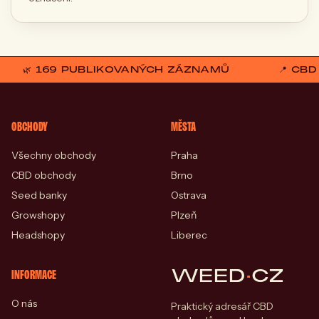
🌿 169 PUBLIKOVANÝCH ZÁZNAMŮ
📍 CB
OBCHODY
MĚSTA
Všechny obchody
Praha
CBD obchody
Brno
Seed banky
Ostrava
Growshopy
Plzeň
Headshopy
Liberec
WEED
·
CZ
INFORMACE
O nás
Praktický adresář CBD