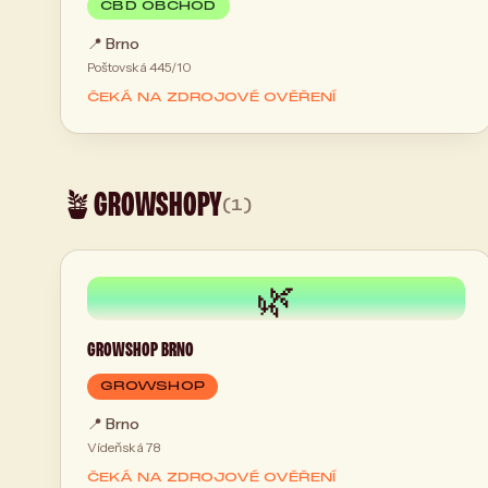
CBD OBCHOD
📍
Brno
Poštovská 445/10
ČEKÁ NA ZDROJOVÉ OVĚŘENÍ
GROWSHOPY
🪴
(1)
🌿
GROWSHOP BRNO
GROWSHOP
📍
Brno
Vídeňská 78
ČEKÁ NA ZDROJOVÉ OVĚŘENÍ