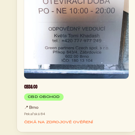
CBD&CO
CBD OBCHOD
📍
Brno
Pekařská 84
ČEKÁ NA ZDROJOVÉ OVĚŘENÍ