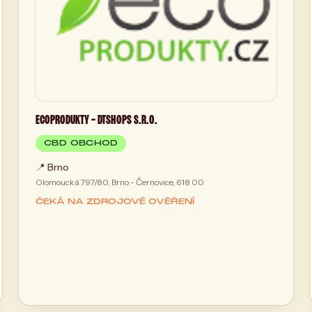
ECOPRODUKTY - DTSHOPS S.R.O.
CBD OBCHOD
📍
Brno
Olomoucká 797/80, Brno - Černovice, 618 00
ČEKÁ NA ZDROJOVÉ OVĚŘENÍ