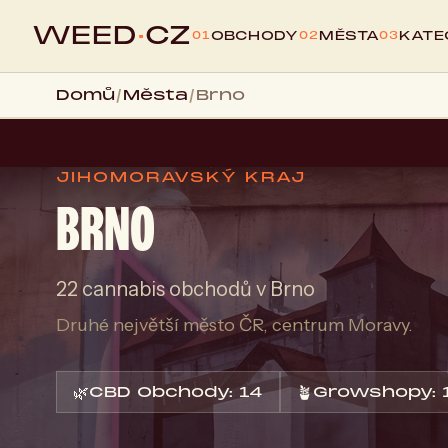
WEED
·
CZ
OBCHODY
MĚSTA
KATE
01
02
03
Domů
/
Města
/
Brno
JIHOMORAVSKÝ KRAJ
BRNO
22 cannabis obchodů v Brno
Druhé největší město ČR, centrum Moravy.
🌿
CBD Obchody: 14
🪴
Growshopy: 