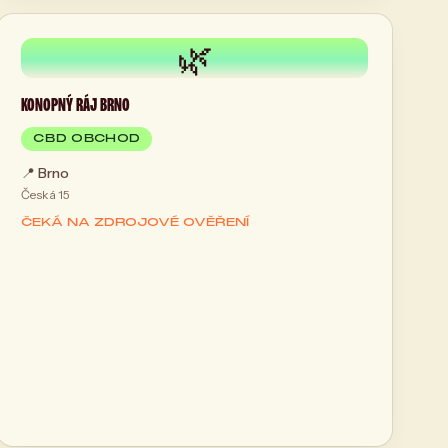
🌿
KONOPNÝ RÁJ BRNO
CBD OBCHOD
📍
Brno
Česká 15
ČEKÁ NA ZDROJOVÉ OVĚŘENÍ