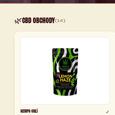
CBD OBCHODY
🌿
(14)
HEMPO ORLÍ
✓