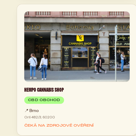
HEMPO CANNABIS SHOP
CBD OBCHOD
📍
Brno
Orlí 482/3, 60200
ČEKÁ NA ZDROJOVÉ OVĚŘENÍ