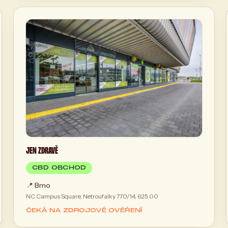
JEN ZDRAVĚ
CBD OBCHOD
📍
Brno
NC Campus Square, Netroufalky 770/14, 625 00
ČEKÁ NA ZDROJOVÉ OVĚŘENÍ