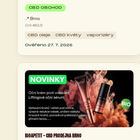
CBD OBCHOD
📍
Brno
Orlí 482/3
CBD oleje
CBD květy
vaporizéry
Ověřeno 27. 7. 2026
BIOAPETIT - CBD PRODEJNA BRNO