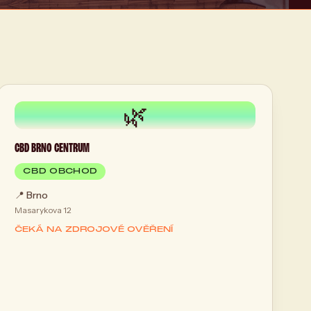
🌿
CBD BRNO CENTRUM
CBD OBCHOD
📍
Brno
Masarykova 12
ČEKÁ NA ZDROJOVÉ OVĚŘENÍ