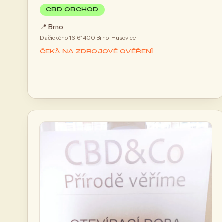
CBD OBCHOD
📍
Brno
Dačického 16, 61400 Brno-Husovice
ČEKÁ NA ZDROJOVÉ OVĚŘENÍ