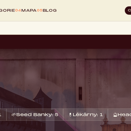
GORIE
MAPA
BLOG
04
05
1
🌱
Seed Banky: 5
💊
Lékárny: 1
🔮
Head