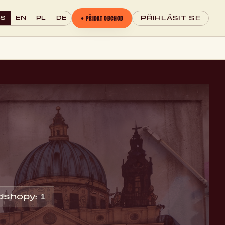
+ PŘIDAT OBCHOD
CS
EN
PL
DE
PŘIHLÁSIT SE
shopy: 1