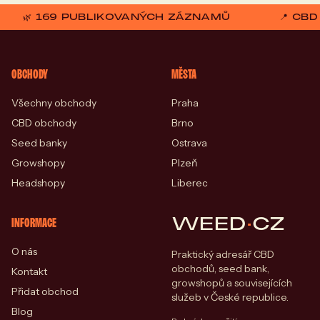
🌿 169 PUBLIKOVANÝCH ZÁZNAMŮ
📍 CB
OBCHODY
MĚSTA
Všechny obchody
Praha
CBD obchody
Brno
Seed banky
Ostrava
Growshopy
Plzeň
Headshopy
Liberec
WEED
·
CZ
INFORMACE
O nás
Praktický adresář CBD
obchodů, seed bank,
Kontakt
growshopů a souvisejících
Přidat obchod
služeb v České republice.
Blog