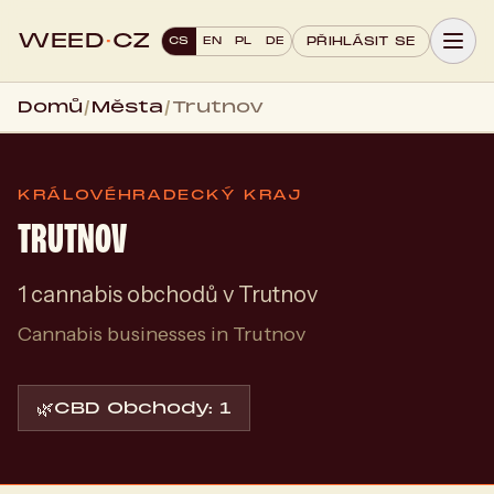
WEED
·
CZ
CS
EN
PL
DE
PŘIHLÁSIT SE
Domů
/
Města
/
Trutnov
KRÁLOVÉHRADECKÝ KRAJ
TRUTNOV
1 cannabis obchodů v Trutnov
Cannabis businesses in Trutnov
🌿
CBD Obchody: 1