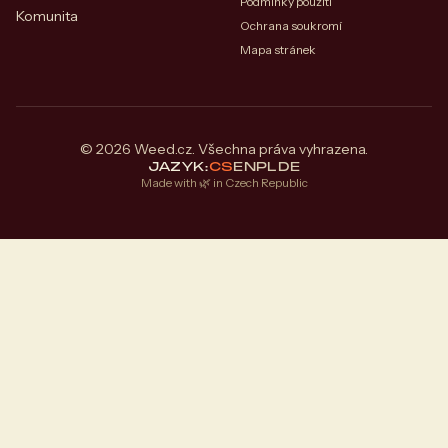
Podmínky použití
Komunita
Ochrana soukromí
Mapa stránek
© 2026 Weed.cz. Všechna práva vyhrazena.
JAZYK:
CS
EN
PL
DE
Made with 🌿 in Czech Republic