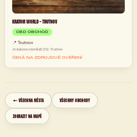
KRATOM WORLD - TRUTNOV
CBD OBCHOD
📍
Trutnov
Jiráskovo náměstí 212, Trutnov
ČEKÁ NA ZDROJOVÉ OVĚŘENÍ
← VŠECHNA MĚSTA
VŠECHNY OBCHODY
ZOBRAZIT NA MAPĚ