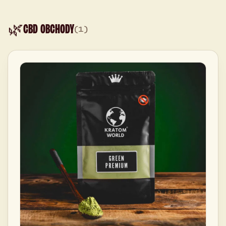
🌿
CBD OBCHODY
(1)