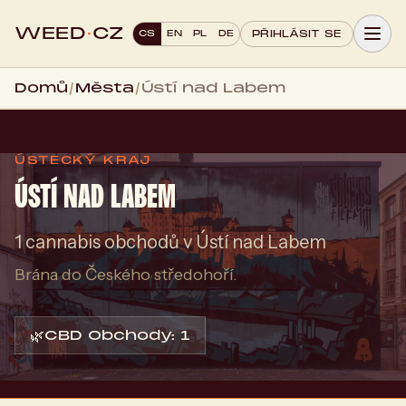
WEED
·
CZ
CS
EN
PL
DE
PŘIHLÁSIT SE
Domů
/
Města
/
Ústí nad Labem
ÚSTECKÝ KRAJ
ÚSTÍ NAD LABEM
1 cannabis obchodů v Ústí nad Labem
Brána do Českého středohoří.
🌿
CBD Obchody: 1