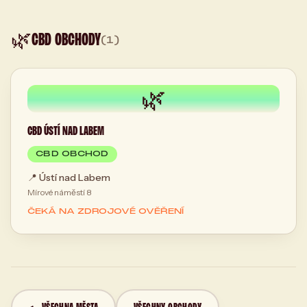
🌿
CBD OBCHODY
(1)
🌿
CBD ÚSTÍ NAD LABEM
CBD OBCHOD
📍
Ústí nad Labem
Mírové náměstí 8
ČEKÁ NA ZDROJOVÉ OVĚŘENÍ