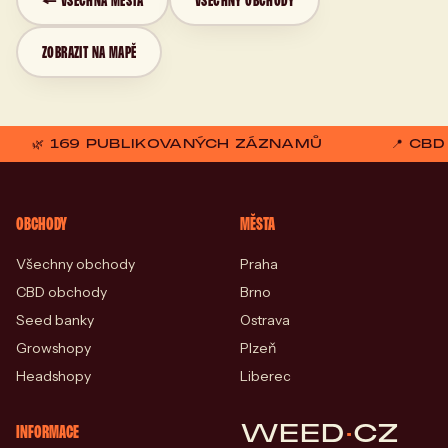
← VŠECHNA MĚSTA
VŠECHNY OBCHODY
ZOBRAZIT NA MAPĚ
🌿 169 PUBLIKOVANÝCH ZÁZNAMŮ
📍 CB
OBCHODY
MĚSTA
Všechny obchody
Praha
CBD obchody
Brno
Seed banky
Ostrava
Growshopy
Plzeň
Headshopy
Liberec
WEED
·
CZ
INFORMACE