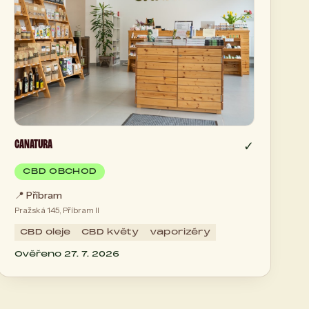
CANATURA
✓
CBD OBCHOD
📍
Příbram
Pražská 145, Příbram II
CBD oleje
CBD květy
vaporizéry
Ověřeno 27. 7. 2026