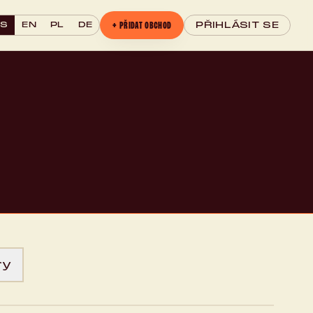
+ PŘIDAT OBCHOD
CS
EN
PL
DE
PŘIHLÁSIT SE
ry