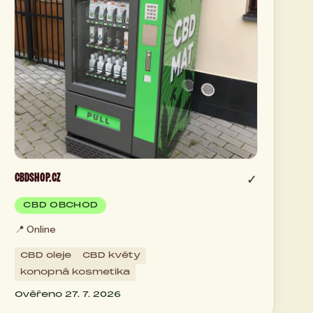
CBDSHOP.CZ
✓
CBD OBCHOD
📍
Online
CBD oleje
CBD květy
konopná kosmetika
Ověřeno 27. 7. 2026