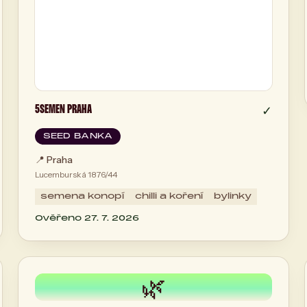
5SEMEN PRAHA
✓
SEED BANKA
📍
Praha
Lucemburská 1876/44
semena konopí
chilli a koření
bylinky
Ověřeno 27. 7. 2026
🌿