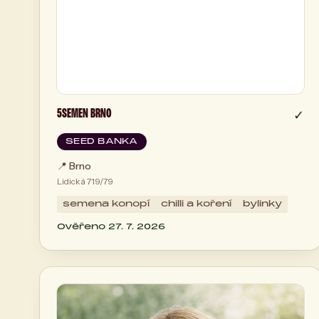
5SEMEN BRNO
✓
SEED BANKA
📍
Brno
Lidická 719/79
semena konopí
chilli a koření
bylinky
Ověřeno 27. 7. 2026