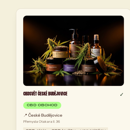
CBDSVĚT ČESKÉ BUDĚJOVICE
✓
CBD OBCHOD
📍
České Budějovice
Přemysla Otakara II. 36