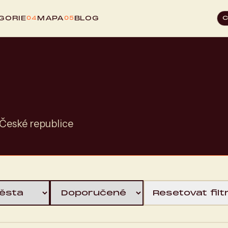
GORIE
MAPA
BLOG
04
05
České republice
Resetovat filt