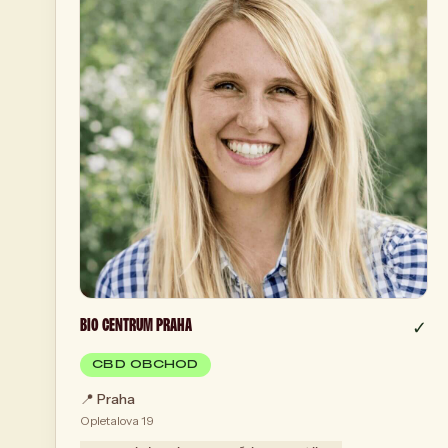
BIO CENTRUM PRAHA
✓
CBD OBCHOD
📍
Praha
Opletalova 19