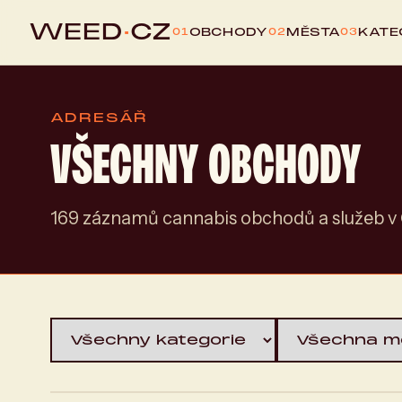
WEED
·
CZ
OBCHODY
MĚSTA
KATE
01
02
03
ADRESÁŘ
VŠECHNY OBCHODY
169 záznamů cannabis obchodů a služeb v 