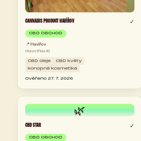
CANNABIS PRODUCT HAVÍŘOV
✓
CBD OBCHOD
📍
Havířov
Hlavní třída 42
CBD oleje
CBD květy
konopná kosmetika
Ověřeno 27. 7. 2026
🌿
CBD STAR
✓
CBD OBCHOD