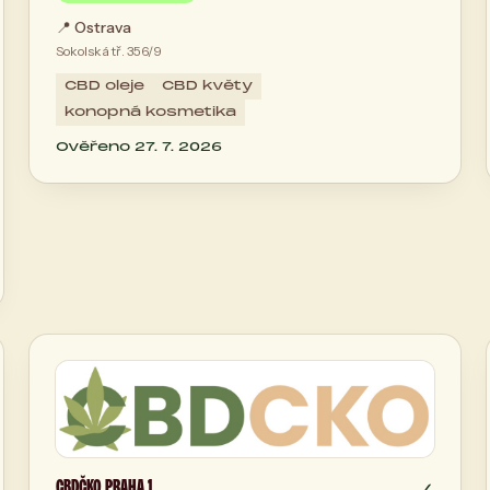
📍
Ostrava
Sokolská tř. 356/9
CBD oleje
CBD květy
konopná kosmetika
Ověřeno 27. 7. 2026
CBDČKO PRAHA 1
✓