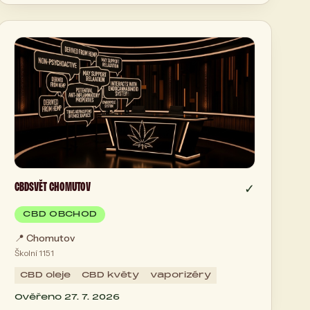
CBDSVĚT CHOMUTOV
✓
CBD OBCHOD
📍
Chomutov
Školní 1151
CBD oleje
CBD květy
vaporizéry
Ověřeno 27. 7. 2026