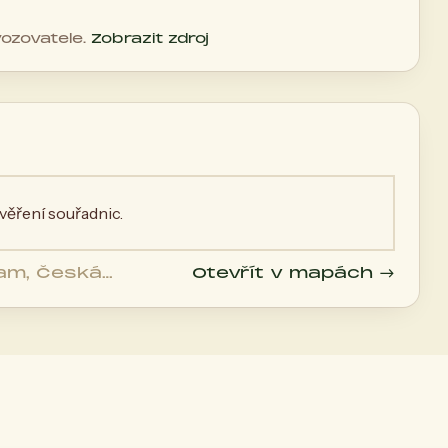
vozovatele.
Zobrazit zdroj
ěření souřadnic.
ram, Česká
Otevřít v mapách →