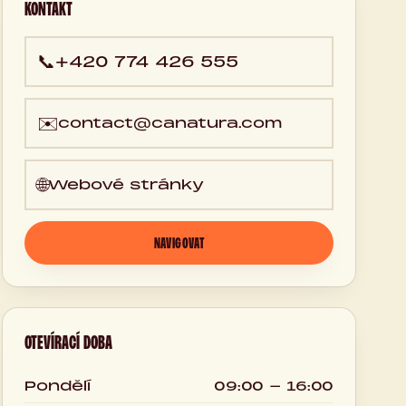
KONTAKT
📞
+420 774 426 555
✉️
contact@canatura.com
🌐
Webové stránky
NAVIGOVAT
OTEVÍRACÍ DOBA
Pondělí
09:00 - 16:00