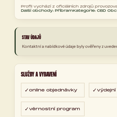
Profil vychází z oficiálních zdrojů provozova
Další obchody: Příbram
Kategorie: CBD Ob
STAV ÚDAJŮ
Kontaktní a nabídkové údaje byly ověřeny z uveden
SLUŽBY A VYBAVENÍ
✓
✓
online objednávky
výdejní
✓
věrnostní program