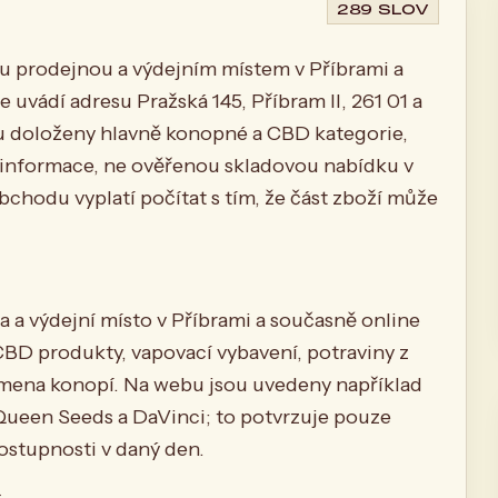
289 SLOV
u prodejnou a výdejním místem v Příbrami a
 uvádí adresu Pražská 145, Příbram II, 261 01 a
ou doloženy hlavně konopné a CBD kategorie,
é informace, ne ověřenou skladovou nabídku v
chodu vyplatí počítat s tím, že část zboží může
a a výdejní místo v Příbrami a současně online
D produkty, vapovací vybavení, potraviny z
semena konopí. Na webu jsou uvedeny například
Queen Seeds a DaVinci; to potvrzuje pouze
dostupnosti v daný den.