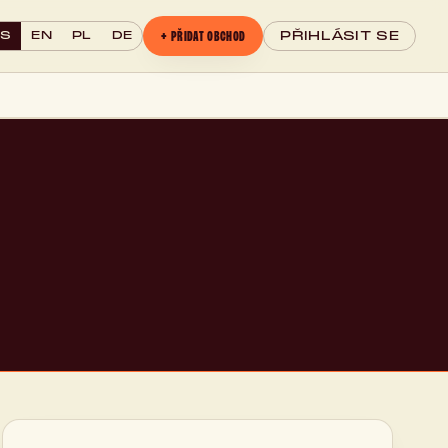
+ PŘIDAT OBCHOD
CS
EN
PL
DE
PŘIHLÁSIT SE