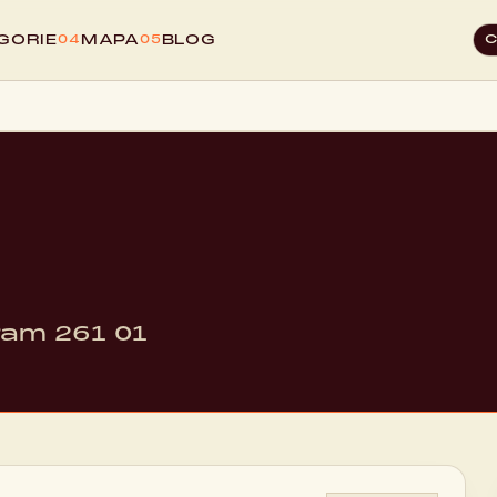
GORIE
MAPA
BLOG
04
05
bram 261 01