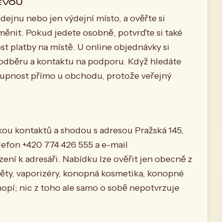
ĚVOU
dejnu nebo jen výdejní místo, a ověřte si
měnit. Pokud jedete osobně, potvrďte si také
t platby na místě. U online objednávky si
odběru a kontaktu na podporu. Když hledáte
stupnost přímo u obchodu, protože veřejný
nkou kontaktů a shodou s adresou Pražská 145,
elefon +420 774 426 555 a e-mail
zení k adresáři. Nabídku lze ověřit jen obecně z
věty, vaporizéry, konopná kosmetika, konopné
nopí; nic z toho ale samo o sobě nepotvrzuje