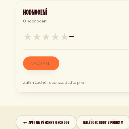
HODNOCENÍ
0
hodnocení
★
★
★
★
★
—
NAČÍTÁM…
Zatím žádné recenze. Buďte první!
← ZPĚT NA VŠECHNY OBCHODY
DALŠÍ OBCHODY V PŘÍBRAM