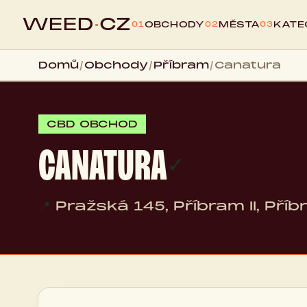
WEED
·
CZ
OBCHODY
MĚSTA
KATE
01
02
03
Domů
/
Obchody
/
Příbram
/
Canatura
CBD OBCHOD
CANATURA
✓
📍
Pražská 145, Příbram II, Pří