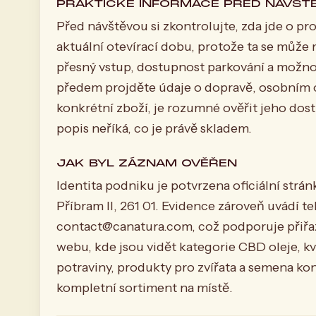
PRAKTICKÉ INFORMACE PŘED NÁVŠT
Před návštěvou si zkontrolujte, zda jde o pro
aktuální otevírací dobu, protože ta se může 
přesný vstup, dostupnost parkování a možnos
předem projděte údaje o dopravě, osobním 
konkrétní zboží, je rozumné ověřit jeho do
popis neříká, co je právě skladem.
JAK BYL ZÁZNAM OVĚŘEN
Identita podniku je potvrzena oficiální strá
Příbram II, 261 01. Evidence zároveň uvádí t
contact@canatura.com
, což podporuje přiřa
webu, kde jsou vidět kategorie CBD oleje, k
potraviny, produkty pro zvířata a semena ko
kompletní sortiment na místě.