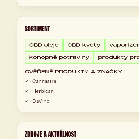
SORTIMENT
CBD oleje
CBD květy
vaporizé
konopné potraviny
produkty pro
OVĚŘENÉ PRODUKTY A ZNAČKY
Cannastra
Herbican
DaVinci
ZDROJE A AKTUÁLNOST