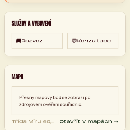
SLUŽBY A VYBAVENÍ
🚚
💬
Rozvoz
Konzultace
MAPA
Přesný mapový bod se zobrazí po
zdrojovém ověření souřadnic.
Třída Míru 60,
Otevřít v mapách →
530 02