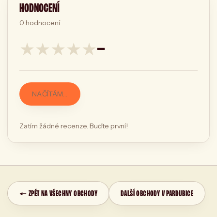
HODNOCENÍ
0
hodnocení
★
★
★
★
★
—
NAČÍTÁM…
Zatím žádné recenze. Buďte první!
← ZPĚT NA VŠECHNY OBCHODY
DALŠÍ OBCHODY V PARDUBICE