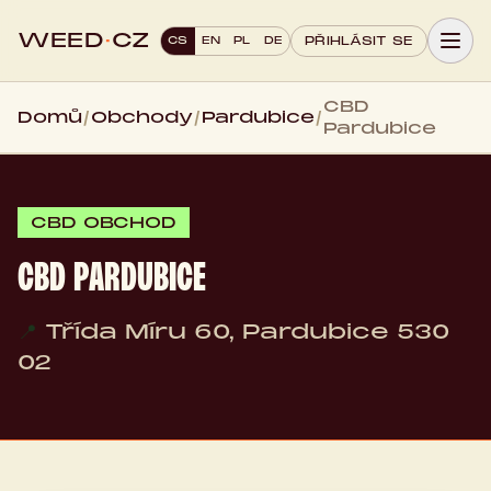
WEED
·
CZ
CS
EN
PL
DE
PŘIHLÁSIT SE
CBD
Domů
/
Obchody
/
Pardubice
/
Pardubice
CBD OBCHOD
CBD PARDUBICE
📍
Třída Míru 60, Pardubice 530
02