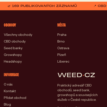
🌿 169 PUBLIKOVANÝCH ZÁZNAMŮ
📍 CB
OBCHODY
MĚSTA
Všechny obchody
Praha
CBD obchody
Brno
Seed banky
Ostrava
Growshopy
Plzeň
Headshopy
Liberec
WEED
·
CZ
INFORMACE
O nás
Praktický adresář CBD
obchodů, seed bank,
Kontakt
growshopů a souvisejících
Přidat obchod
služeb v České republice.
Blog