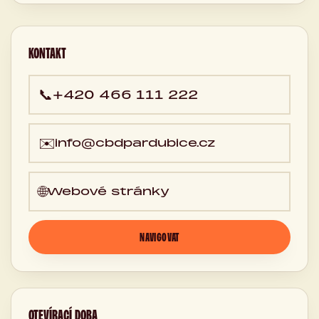
Pardubice,
Česká
republika
KONTAKT
📞
+420 466 111 222
✉️
info@cbdpardubice.cz
🌐
Webové stránky
NAVIGOVAT
OTEVÍRACÍ DOBA