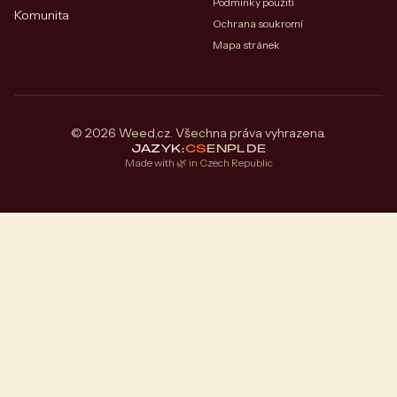
Podmínky použití
Komunita
Ochrana soukromí
Mapa stránek
© 2026 Weed.cz. Všechna práva vyhrazena.
JAZYK:
CS
EN
PL
DE
Made with 🌿 in Czech Republic