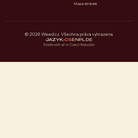
Mapa stránek
© 2026 Weed.cz. Všechna práva vyhrazena.
JAZYK:
CS
EN
PL
DE
Made with 🌿 in Czech Republic