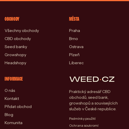
OBCHODY
MĚSTA
Všechny obchody
Praha
CBD obchody
Brno
Seed banky
Ostrava
Growshopy
Plzeň
Headshopy
Liberec
WEED
·
CZ
INFORMACE
O nás
Praktický adresář CBD
obchodů, seed bank,
Kontakt
growshopů a souvisejících
Přidat obchod
služeb v České republice.
Blog
Podmínky použití
Komunita
Ochrana soukromí