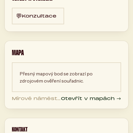
💬
Konzultace
MAPA
Přesný mapový bod se zobrazí po
zdrojovém ověření souřadnic.
Mírové náměstí
Otevřít v mapách →
8, 400 01 Ústí
nad Labem,
Česká
republika
KONTAKT