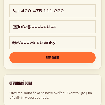
📞
+420 475 111 222
✉️
info@cbdusti.cz
🌐
Webové stránky
NAVIGOVAT
OTEVÍRACÍ DOBA
Otevírací doba čeká na nové ověření. Zkontrolujte ji na
oficiálním webu obchodu.