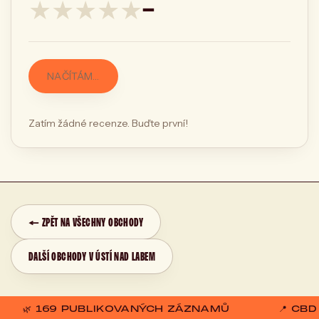
★
★
★
★
★
—
NAČÍTÁM…
Zatím žádné recenze. Buďte první!
← ZPĚT NA VŠECHNY OBCHODY
DALŠÍ OBCHODY V ÚSTÍ NAD LABEM
🌿 169 PUBLIKOVANÝCH ZÁZNAMŮ
📍 CB