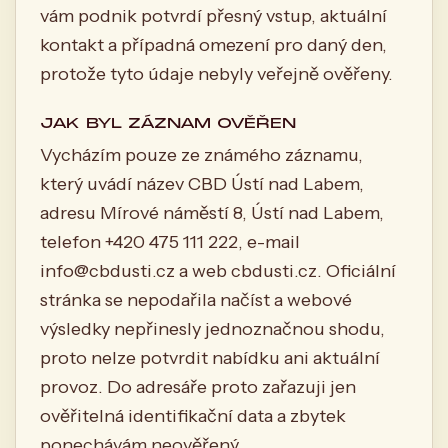
vám podnik potvrdí přesný vstup, aktuální
kontakt a případná omezení pro daný den,
protože tyto údaje nebyly veřejně ověřeny.
JAK BYL ZÁZNAM OVĚŘEN
Vycházím pouze ze známého záznamu,
který uvádí název CBD Ústí nad Labem,
adresu Mírové náměstí 8, Ústí nad Labem,
telefon +420 475 111 222, e-mail
info@cbdusti.cz
a web cbdusti.cz. Oficiální
stránka se nepodařila načíst a webové
výsledky nepřinesly jednoznačnou shodu,
proto nelze potvrdit nabídku ani aktuální
provoz. Do adresáře proto zařazuji jen
ověřitelná identifikační data a zbytek
ponechávám neověřený.