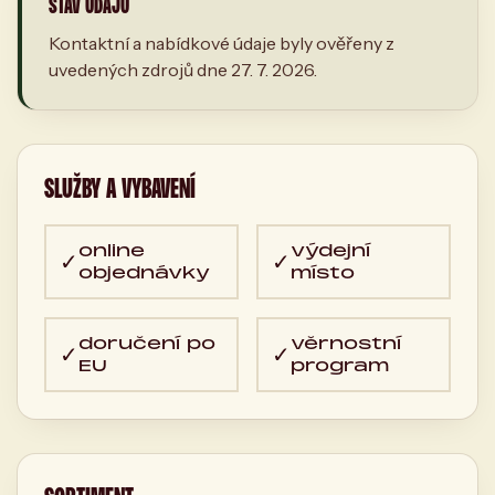
STAV ÚDAJŮ
Kontaktní a nabídkové údaje byly ověřeny z
uvedených zdrojů dne 27. 7. 2026.
SLUŽBY A VYBAVENÍ
online
výdejní
✓
✓
objednávky
místo
doručení po
věrnostní
✓
✓
EU
program