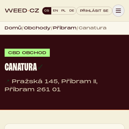
WEED
·
CZ
CS
EN
PL
DE
PŘIHLÁSIT SE
Domů
/
Obchody
/
Příbram
/
Canatura
CBD OBCHOD
CANATURA
✓
📍
Pražská 145, Příbram II,
Příbram 261 01