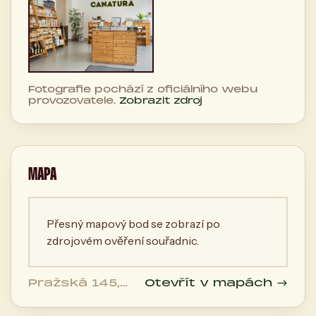
Fotografie pochází z oficiálního webu
provozovatele.
Zobrazit zdroj
MAPA
Přesný mapový bod se zobrazí po
zdrojovém ověření souřadnic.
Pražská 145,
Otevřít v mapách →
Příbram II, 261
01 Příbram,