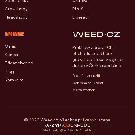
Seed banky
Ostrava
Growshopy
Plzeň
Headshopy
Liberec
WEED
·
CZ
INFORMACE
O nás
Praktický adresář CBD
obchodů, seed bank,
Kontakt
growshopů a souvisejících
Přidat obchod
služeb v České republice.
Blog
Podmínky použití
Komunita
Ochrana soukromí
Mapa stránek
© 2026 Weed.cz. Všechna práva vyhrazena.
JAZYK:
CS
EN
PL
DE
Made with 🌿 in Czech Republic