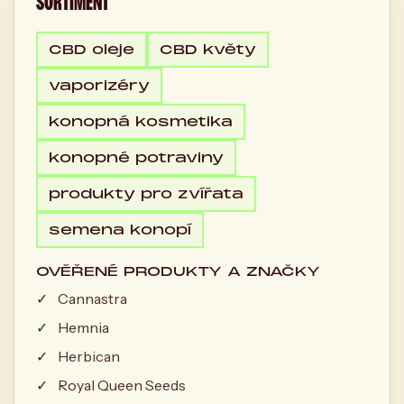
SORTIMENT
CBD oleje
CBD květy
vaporizéry
konopná kosmetika
konopné potraviny
produkty pro zvířata
semena konopí
OVĚŘENÉ PRODUKTY A ZNAČKY
Cannastra
Hemnia
Herbican
Royal Queen Seeds