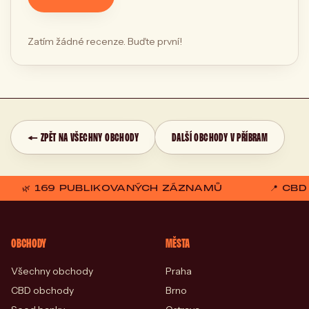
Zatím žádné recenze. Buďte první!
← ZPĚT NA VŠECHNY OBCHODY
DALŠÍ OBCHODY V PŘÍBRAM
🌿 169 PUBLIKOVANÝCH ZÁZNAMŮ
📍 CB
OBCHODY
MĚSTA
Všechny obchody
Praha
CBD obchody
Brno