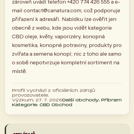
zároveň uvádí telefon +420 774 426 555 a e-
mail
contact@canatura.com
, což podporuje
přiřazení k adresáři. Nabídku lze ověřit jen
obecně z webu, kde jsou vidět kategorie
CBD oleje, květy, vaporizéry, konopná
kosmetika, konopné potraviny, produkty pro
zvířata a semena konopí; nic z toho ale samo
o sobě nepotvrzuje kompletní sortiment na
místě.
Profil vychází z oficiálních zdrojů
provozovatele.
Výzkum: 27. 7. 2026
Další obchody: Příbram
Kategorie: CBD Obchod