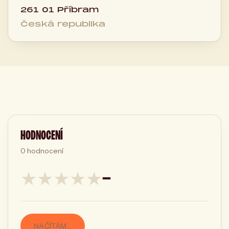
261 01 Příbram
Česká republika
HODNOCENÍ
0
hodnocení
★
★
★
★
★
—
NAČÍTÁM…