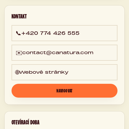
Česká
republika
KONTAKT
📞
+420 774 426 555
✉️
contact@canatura.com
🌐
Webové stránky
NAVIGOVAT
OTEVÍRACÍ DOBA