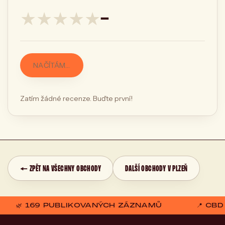
★
★
★
★
★
—
NAČÍTÁM…
Zatím žádné recenze. Buďte první!
← ZPĚT NA VŠECHNY OBCHODY
DALŠÍ OBCHODY V PLZEŇ
🌿 169 PUBLIKOVANÝCH ZÁZNAMŮ
📍 CB