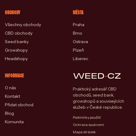
OBCHODY
MĚSTA
Všechny obchody
Praha
CBD obchody
Brno
Seed banky
Ostrava
Growshopy
Plzeň
Headshopy
Liberec
WEED
·
CZ
INFORMACE
O nás
Praktický adresář CBD
obchodů, seed bank,
Kontakt
growshopů a souvisejících
Přidat obchod
služeb v České republice.
Blog
Podmínky použití
Komunita
Ochrana soukromí
Mapa stránek