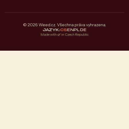
© 2026 Weed.cz. Všechna práva vyhrazena.
JAZYK:
CS
EN
PL
DE
Made with 🌿 in Czech Republic