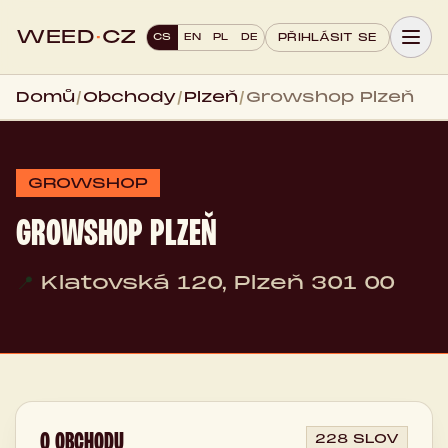
WEED
·
CZ
CS
EN
PL
DE
PŘIHLÁSIT SE
Domů
/
Obchody
/
Plzeň
/
Growshop Plzeň
GROWSHOP
GROWSHOP PLZEŇ
📍
Klatovská 120, Plzeň 301 00
O OBCHODU
228 SLOV