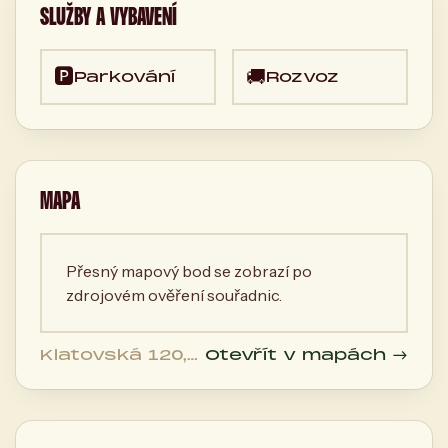
SLUŽBY A VYBAVENÍ
🅿️
🚚
Parkování
Rozvoz
MAPA
Přesný mapový bod se zobrazí po
zdrojovém ověření souřadnic.
Klatovská 120,
Otevřít v mapách →
301 00 Plzeň,
Česká
republika