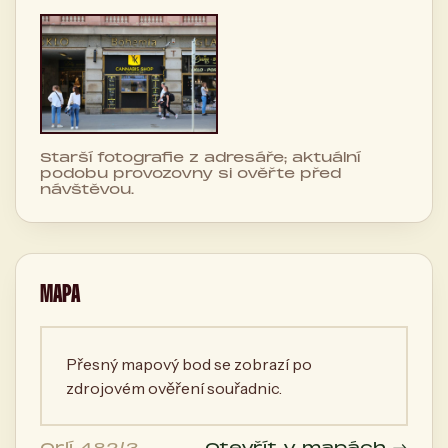
Starší fotografie z adresáře; aktuální
podobu provozovny si ověřte před
návštěvou.
MAPA
Přesný mapový bod se zobrazí po
zdrojovém ověření souřadnic.
Orlí 482/3,
Otevřít v mapách →