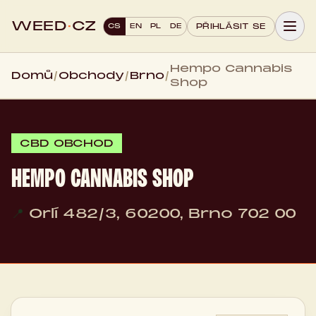
WEED
·
CZ
CS
EN
PL
DE
PŘIHLÁSIT SE
Hempo Cannabis
Domů
/
Obchody
/
Brno
/
Shop
CBD OBCHOD
HEMPO CANNABIS SHOP
📍
Orlí 482/3, 60200, Brno 702 00