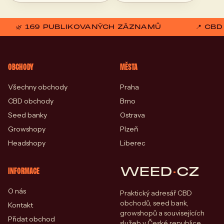
🌿 169 PUBLIKOVANÝCH ZÁZNAMŮ
📍 CB
OBCHODY
MĚSTA
Všechny obchody
Praha
CBD obchody
Brno
Seed banky
Ostrava
Growshopy
Plzeň
Headshopy
Liberec
WEED
·
CZ
INFORMACE
O nás
Praktický adresář CBD
obchodů, seed bank,
Kontakt
growshopů a souvisejících
Přidat obchod
služeb v České republice.