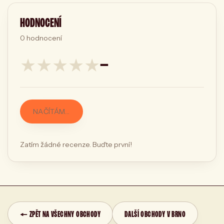
HODNOCENÍ
0
hodnocení
★
★
★
★
★
—
NAČÍTÁM…
Zatím žádné recenze. Buďte první!
← ZPĚT NA VŠECHNY OBCHODY
DALŠÍ OBCHODY V BRNO