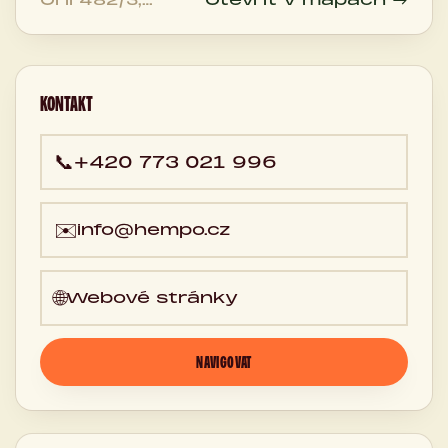
60200, 702 00
Brno, Česká
republika
KONTAKT
📞
+420 773 021 996
✉️
info@hempo.cz
🌐
Webové stránky
NAVIGOVAT