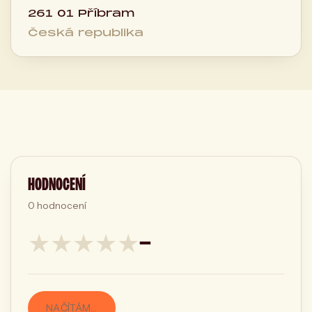
261 01 Příbram
Česká republika
HODNOCENÍ
0
hodnocení
★
★
★
★
★
—
NAČÍTÁM…