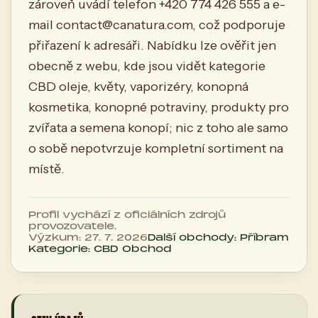
zároveň uvádí telefon +420 774 426 555 a e-
mail
contact@canatura.com
, což podporuje
přiřazení k adresáři. Nabídku lze ověřit jen
obecně z webu, kde jsou vidět kategorie
CBD oleje, květy, vaporizéry, konopná
kosmetika, konopné potraviny, produkty pro
zvířata a semena konopí; nic z toho ale samo
o sobě nepotvrzuje kompletní sortiment na
místě.
Profil vychází z oficiálních zdrojů
provozovatele.
Výzkum: 27. 7. 2026
Další obchody: Příbram
Kategorie: CBD Obchod