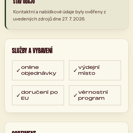
STAV ÚDAJŮ
Kontaktní a nabídkové údaje byly ověřeny z
uvedených zdrojů dne 27. 7. 2026.
SLUŽBY A VYBAVENÍ
online
výdejní
✓
✓
objednávky
místo
doručení po
věrnostní
✓
✓
EU
program