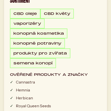
SORTIMENT
CBD oleje
CBD květy
vaporizéry
konopná kosmetika
konopné potraviny
produkty pro zvířata
semena konopí
OVĚŘENÉ PRODUKTY A ZNAČKY
Cannastra
Hemnia
Herbican
Royal Queen Seeds