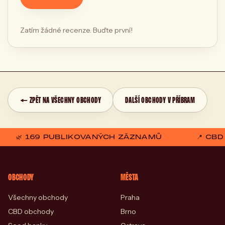
Zatím žádné recenze. Buďte první!
← ZPĚT NA VŠECHNY OBCHODY
DALŠÍ OBCHODY V PŘÍBRAM
🌿 169 PUBLIKOVANÝCH ZÁZNAMŮ
📍 CB
OBCHODY
MĚSTA
Všechny obchody
Praha
CBD obchody
Brno