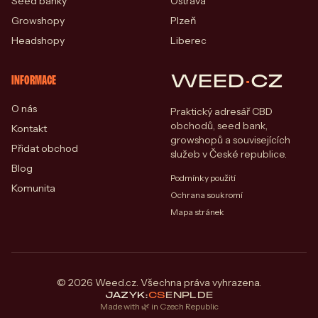
Seed banky
Ostrava
Growshopy
Plzeň
Headshopy
Liberec
WEED
·
CZ
INFORMACE
O nás
Praktický adresář CBD
obchodů, seed bank,
Kontakt
growshopů a souvisejících
Přidat obchod
služeb v České republice.
Blog
Podmínky použití
Komunita
Ochrana soukromí
Mapa stránek
© 2026 Weed.cz. Všechna práva vyhrazena.
JAZYK:
CS
EN
PL
DE
Made with 🌿 in Czech Republic