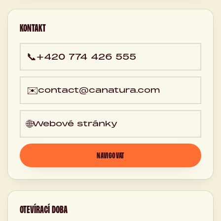
Česká
republika
KONTAKT
📞
+420 774 426 555
✉️
contact@canatura.com
🌐
Webové stránky
NAVIGOVAT
OTEVÍRACÍ DOBA