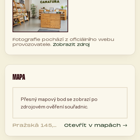
Fotografie pochází z oficiálního webu
provozovatele.
Zobrazit zdroj
MAPA
Přesný mapový bod se zobrazí po
zdrojovém ověření souřadnic.
Pražská 145,
Otevřít v mapách →
Příbram II, 261
01 Příbram,