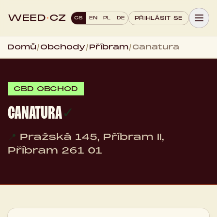
WEED
·
CZ
CS
EN
PL
DE
PŘIHLÁSIT SE
Domů
/
Obchody
/
Příbram
/
Canatura
CBD OBCHOD
CANATURA
✓
📍
Pražská 145, Příbram II,
Příbram 261 01