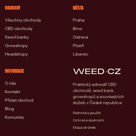
OBCHODY
MĚSTA
Všechny obchody
Praha
CBD obchody
Brno
Seed banky
Ostrava
Growshopy
Plzeň
Headshopy
Liberec
WEED
·
CZ
INFORMACE
O nás
Praktický adresář CBD
obchodů, seed bank,
Kontakt
growshopů a souvisejících
Přidat obchod
služeb v České republice.
Blog
Podmínky použití
Komunita
Ochrana soukromí
Mapa stránek