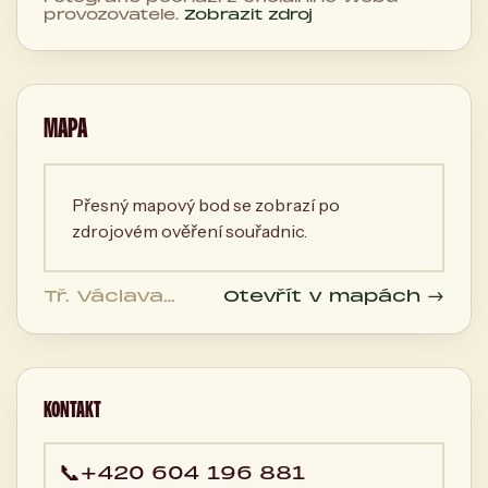
provozovatele.
Zobrazit zdroj
MAPA
Přesný mapový bod se zobrazí po
zdrojovém ověření souřadnic.
Tř. Václava
Otevřít v mapách →
Klementa 1223,
Mladá Boleslav
293 01, 150 00
Mladá Boleslav,
Česká
KONTAKT
republika
📞
+420 604 196 881