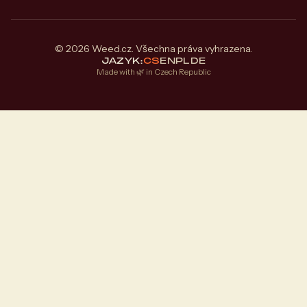
© 2026 Weed.cz. Všechna práva vyhrazena.
JAZYK:
CS
EN
PL
DE
Made with 🌿 in Czech Republic