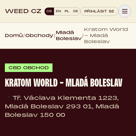
WEED
·
CZ
CS
EN
PL
DE
PŘIHLÁSIT SE
Kratom World
Mladá
Domů
/
Obchody
/
/
- Mladá
Boleslav
Boleslav
CBD OBCHOD
KRATOM WORLD - MLADÁ BOLESLAV
📍
Tř. Václava Klementa 1223,
Mladá Boleslav 293 01, Mladá
Boleslav 150 00