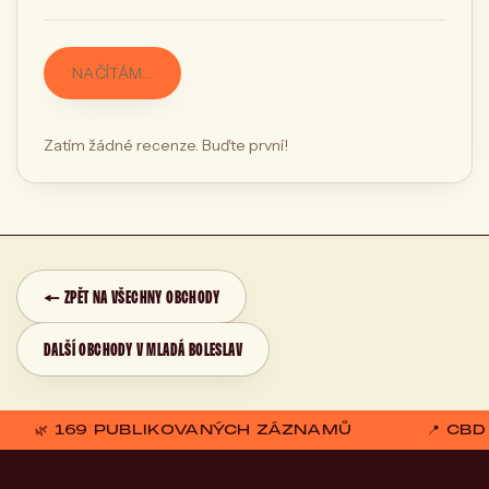
NAČÍTÁM…
Zatím žádné recenze. Buďte první!
← ZPĚT NA VŠECHNY OBCHODY
DALŠÍ OBCHODY V MLADÁ BOLESLAV
🌿 169 PUBLIKOVANÝCH ZÁZNAMŮ
📍 CB