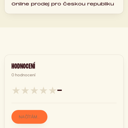
Online prodej pro Českou republiku
HODNOCENÍ
0
hodnocení
★
★
★
★
★
—
NAČÍTÁM…