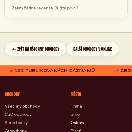
Zatím žádné recenze. Buďte první!
← ZPĚT NA VŠECHNY OBCHODY
DALŠÍ OBCHODY V ONLINE
🌿 169 PUBLIKOVANÝCH ZÁZNAMŮ
📍 CB
OBCHODY
MĚSTA
Všechny obchody
Praha
CBD obchody
Brno
Seed banky
Ostrava
Growshopy
Plzeň