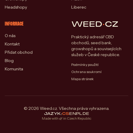
Headshopy
Liberec
WEED
·
CZ
INFORMACE
O nás
Praktický adresář CBD
obchodů, seed bank,
Kontakt
growshopů a souvisejících
Přidat obchod
služeb v České republice.
Blog
Podmínky použití
Komunita
Ochrana soukromí
Mapa stránek
© 2026 Weed.cz. Všechna práva vyhrazena.
JAZYK:
CS
EN
PL
DE
Made with 🌿 in Czech Republic