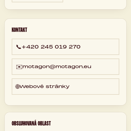
KONTAKT
📞
+420 245 019 270
✉️
motagon@motagon.eu
🌐
Webové stránky
OBSLUHOVANÁ OBLAST