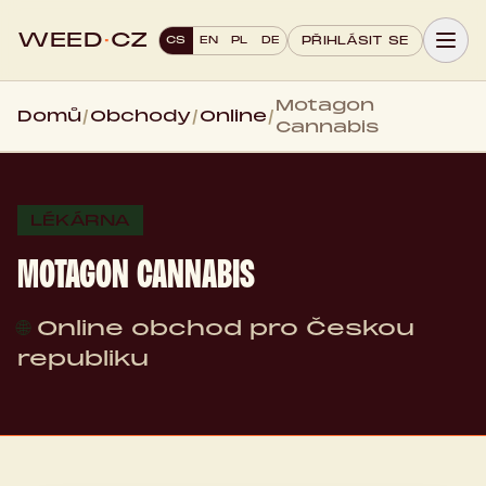
WEED
·
CZ
CS
EN
PL
DE
PŘIHLÁSIT SE
Motagon
Domů
/
Obchody
/
Online
/
Cannabis
LÉKÁRNA
MOTAGON CANNABIS
🌐
Online obchod pro Českou
republiku