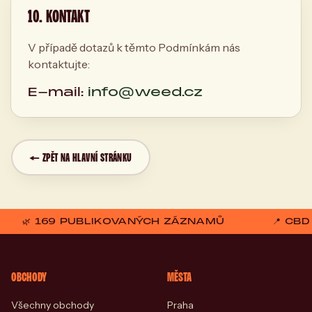
10. KONTAKT
V případě dotazů k těmto Podmínkám nás
kontaktujte:
E-mail:
info@weed.cz
← ZPĚT NA HLAVNÍ STRÁNKU
🌿 169 PUBLIKOVANÝCH ZÁZNAMŮ
📍 CB
OBCHODY
MĚSTA
Všechny obchody
Praha