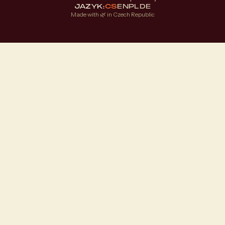
JAZYK:
CS
EN
PL
DE
Made with 🌿 in Czech Republic