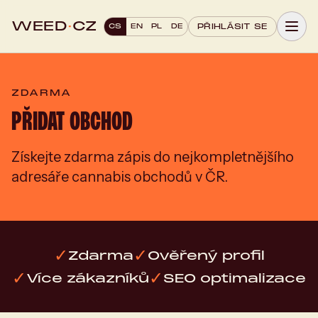
WEED
·
CZ
CS
EN
PL
DE
PŘIHLÁSIT SE
ZDARMA
PŘIDAT OBCHOD
Získejte zdarma zápis do nejkompletnějšího
adresáře cannabis obchodů v ČR.
✓
✓
Zdarma
Ověřený profil
✓
✓
Více zákazníků
SEO optimalizace