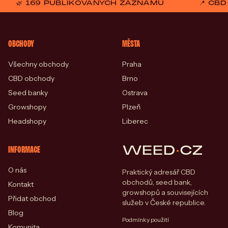
🌿 169 PUBLIKOVANÝCH ZÁZNAMŮ
📍 CB
OBCHODY
MĚSTA
Všechny obchody
Praha
CBD obchody
Brno
Seed banky
Ostrava
Growshopy
Plzeň
Headshopy
Liberec
WEED
·
CZ
INFORMACE
O nás
Praktický adresář CBD
obchodů, seed bank,
Kontakt
growshopů a souvisejících
Přidat obchod
služeb v České republice.
Blog
Podmínky použití
Komunita