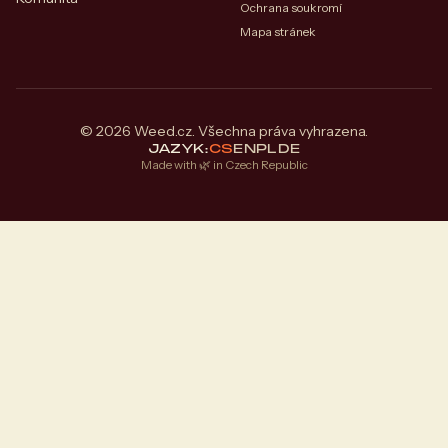
Ochrana soukromí
Mapa stránek
© 2026 Weed.cz. Všechna práva vyhrazena.
JAZYK:
CS
EN
PL
DE
Made with 🌿 in Czech Republic