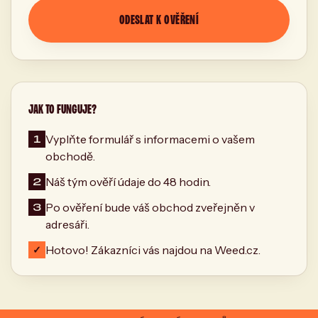
ODESLAT K OVĚŘENÍ
JAK TO FUNGUJE?
1
Vyplňte formulář s informacemi o vašem
obchodě.
2
Náš tým ověří údaje do 48 hodin.
3
Po ověření bude váš obchod zveřejněn v
adresáři.
✓
Hotovo! Zákazníci vás najdou na Weed.cz.