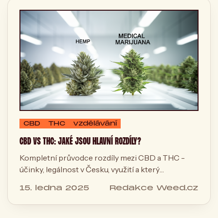
CBD
THC
vzdělávání
CBD VS THC: JAKÉ JSOU HLAVNÍ ROZDÍLY?
Kompletní průvodce rozdíly mezi CBD a THC -
účinky, legálnost v Česku, využití a který
kanabinoid se hodí právě vám.
15. ledna 2025
Redakce Weed.cz