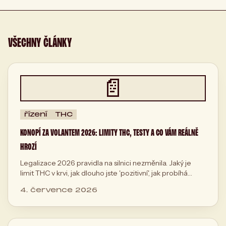
VŠECHNY ČLÁNKY
📄
řízení
THC
KONOPÍ ZA VOLANTEM 2026: LIMITY THC, TESTY A CO VÁM REÁLNĚ
HROZÍ
Legalizace 2026 pravidla na silnici nezměnila. Jaký je
limit THC v krvi, jak dlouho jste 'pozitivní', jak probíhá
kontrola a co hrozí za odmítnutí testu.
4. července 2026