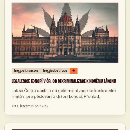
legalizace
legislativa
★
LEGALIZACE KONOPÍ V ČR: OD DEKRIMINALIZACE K NOVÉMU ZÁKONU
Jak se Česko dostalo od dekriminalizace ke konkrétním
limitům pro pěstování a držení konopí. Přehled
legislativy, léčebného programu i toho, co přijde dál.
20. ledna 2025