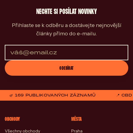
NECHTE SI POSÍLAT NOVINKY
Přihlaste se k odběru a dostávejte nejnovější
články přímo do e-mailu.
ODEBÍRAT
🌿 169 PUBLIKOVANÝCH ZÁZNAMŮ
📍 CB
OBCHODY
MĚSTA
Všechny obchody
Praha