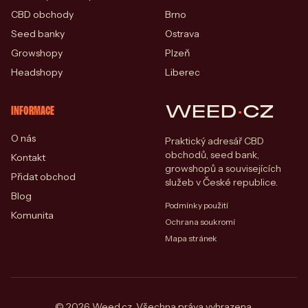
CBD obchody
Brno
Seed banky
Ostrava
Growshopy
Plzeň
Headshopy
Liberec
WEED
·
CZ
INFORMACE
O nás
Praktický adresář CBD
obchodů, seed bank,
Kontakt
growshopů a souvisejících
Přidat obchod
služeb v České republice.
Blog
Podmínky použití
Komunita
Ochrana soukromí
Mapa stránek
© 2026 Weed.cz. Všechna práva vyhrazena.