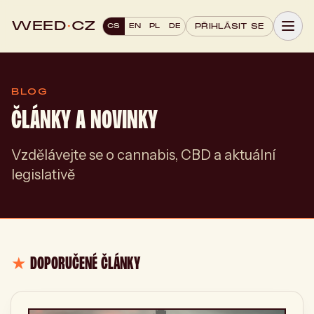
WEED
·
CZ
CS
EN
PL
DE
PŘIHLÁSIT SE
BLOG
ČLÁNKY A NOVINKY
Vzdělávejte se o cannabis, CBD a aktuální
legislativě
★
DOPORUČENÉ ČLÁNKY