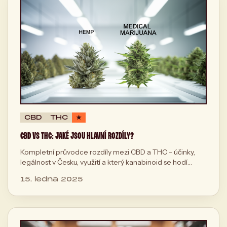
CBD
THC
★
CBD VS THC: JAKÉ JSOU HLAVNÍ ROZDÍLY?
Kompletní průvodce rozdíly mezi CBD a THC - účinky,
legálnost v Česku, využití a který kanabinoid se hodí
právě vám.
15. ledna 2025