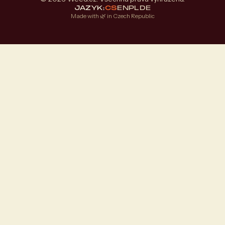
JAZYK:
CS
EN
PL
DE
Made with 🌿 in Czech Republic