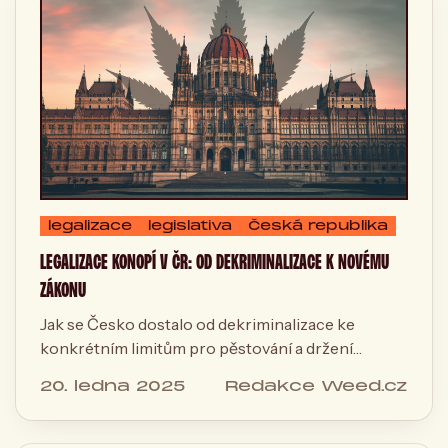
legalizace
legislativa
Česká republika
LEGALIZACE KONOPÍ V ČR: OD DEKRIMINALIZACE K NOVÉMU
ZÁKONU
Jak se Česko dostalo od dekriminalizace ke
konkrétním limitům pro pěstování a držení
konopí. Přehled legislativy, léčebného programu i
20. ledna 2025
Redakce Weed.cz
toho, co přijde dál.