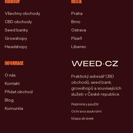
OBCHODY
MĚSTA
Všechny obchody
Praha
CBD obchody
Brno
Seed banky
Ostrava
Growshopy
Plzeň
Headshopy
Liberec
WEED
·
CZ
INFORMACE
O nás
Praktický adresář CBD
obchodů, seed bank,
Kontakt
growshopů a souvisejících
Přidat obchod
služeb v České republice.
Blog
Podmínky použití
Komunita
Ochrana soukromí
Mapa stránek