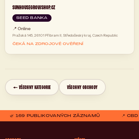
SUNHOUSEGROWSHOP.CZ
SEED BANKA
📍
Online
Pražská 145, 26101 Příbram II, Středočeský kraj, Czech Republic
ČEKÁ NA ZDROJOVÉ OVĚŘENÍ
← VŠECHNY KATEGORIE
VŠECHNY OBCHODY
🌿 169 PUBLIKOVANÝCH ZÁZNAMŮ
📍 CB