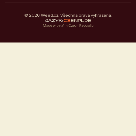
© 2026 Weed.cz. Všechna práva vyhrazena.
JAZYK:
CS
EN
PL
DE
Made with 🌿 in Czech Republic