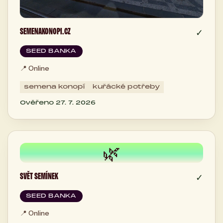
SEMENAKONOPI.CZ
✓
SEED BANKA
📍
Online
semena konopí
kuřácké potřeby
Ověřeno 27. 7. 2026
🌿
SVĚT SEMÍNEK
✓
SEED BANKA
📍
Online