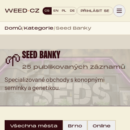
WEED
·
CZ
CS
EN
PL
DE
PŘIHLÁSIT SE
Domů
/
Kategorie
/
Seed Banky
SEED BANKY
🌱
25 publikovaných záznamů
Specializované obchody s konopnými
semínky a genetikou.
Všechna města
Brno
Online