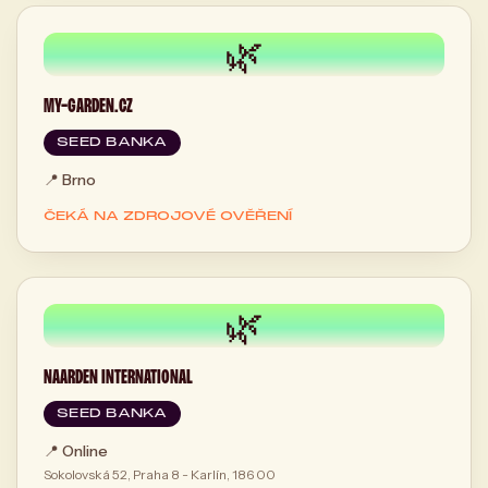
🌿
MY-GARDEN.CZ
SEED BANKA
📍
Brno
ČEKÁ NA ZDROJOVÉ OVĚŘENÍ
🌿
NAARDEN INTERNATIONAL
SEED BANKA
📍
Online
Sokolovská 52, Praha 8 - Karlín, 186 00