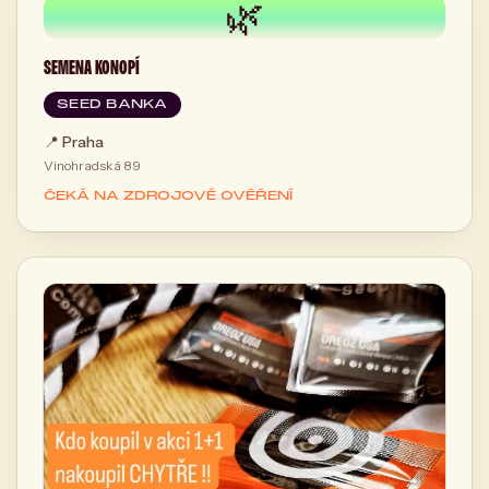
🌿
SEMENA KONOPÍ
SEED BANKA
📍
Praha
Vinohradská 89
ČEKÁ NA ZDROJOVÉ OVĚŘENÍ