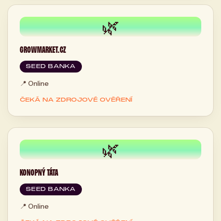
🌿
GROWMARKET.CZ
SEED BANKA
📍
Online
ČEKÁ NA ZDROJOVÉ OVĚŘENÍ
🌿
KONOPNÝ TÁTA
SEED BANKA
📍
Online