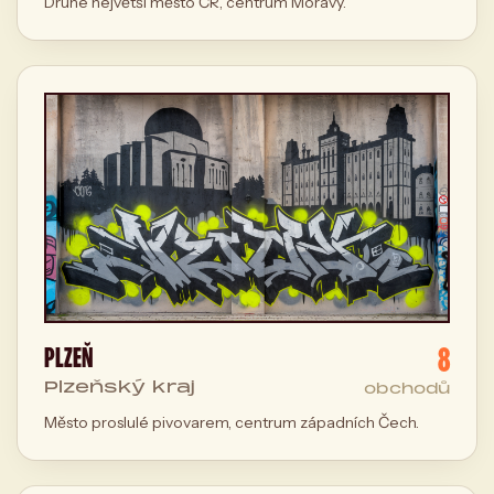
Druhé největší město ČR, centrum Moravy.
8
PLZEŇ
Plzeňský kraj
obchodů
Město proslulé pivovarem, centrum západních Čech.