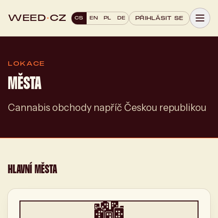
WEED
·
CZ
CS
EN
PL
DE
PŘIHLÁSIT SE
LOKACE
MĚSTA
Cannabis obchody napříč Českou republikou
HLAVNÍ MĚSTA
🏙️