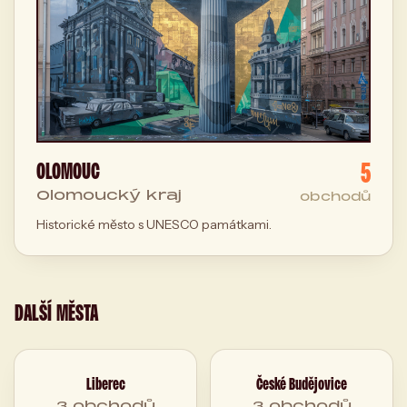
5
OLOMOUC
Olomoucký kraj
obchodů
Historické město s UNESCO památkami.
DALŠÍ MĚSTA
Liberec
České Budějovice
3 obchodů
3 obchodů