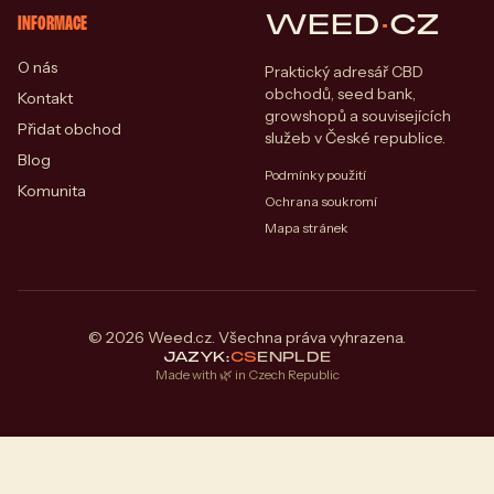
WEED
·
CZ
INFORMACE
O nás
Praktický adresář CBD
obchodů, seed bank,
Kontakt
growshopů a souvisejících
Přidat obchod
služeb v České republice.
Blog
Podmínky použití
Komunita
Ochrana soukromí
Mapa stránek
© 2026 Weed.cz. Všechna práva vyhrazena.
JAZYK:
CS
EN
PL
DE
Made with 🌿 in Czech Republic