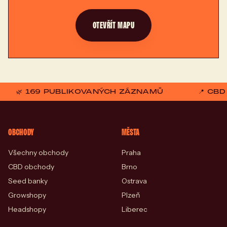
OTEVŘÍT MAPU
🌿 169 PUBLIKOVANÝCH ZÁZNAMŮ
📍 CB
OBCHODY
MĚSTA
Všechny obchody
Praha
CBD obchody
Brno
Seed banky
Ostrava
Growshopy
Plzeň
Headshopy
Liberec