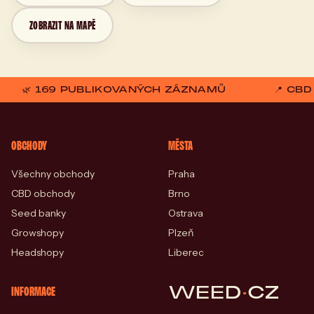
ZOBRAZIT NA MAPĚ
🌿 169 PUBLIKOVANÝCH ZÁZNAMŮ
📍 CB
OBCHODY
MĚSTA
Všechny obchody
Praha
CBD obchody
Brno
Seed banky
Ostrava
Growshopy
Plzeň
Headshopy
Liberec
WEED
·
CZ
INFORMACE