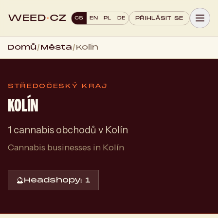
WEED
·
CZ
CS
EN
PL
DE
PŘIHLÁSIT SE
Domů
/
Města
/
Kolín
STŘEDOČESKÝ KRAJ
KOLÍN
1 cannabis obchodů v Kolín
Cannabis businesses in Kolín
🔮
Headshopy: 1