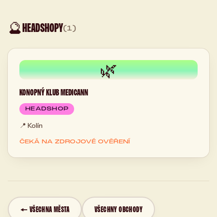
🔮
HEADSHOPY
(1)
🌿
KONOPNÝ KLUB MEDICANN
HEADSHOP
📍
Kolín
ČEKÁ NA ZDROJOVÉ OVĚŘENÍ
← VŠECHNA MĚSTA
VŠECHNY OBCHODY