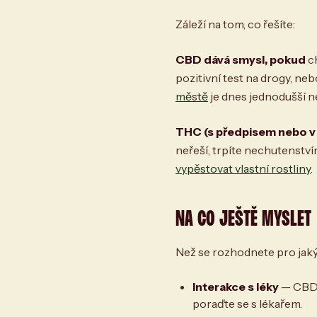
Záleží na tom, co řešíte:
CBD dává smysl, pokud
ch
pozitivní test na drogy, n
městě
je dnes jednodušší ne
THC (s předpisem nebo v
neřeší, trpíte nechutenství
vypěstovat vlastní rostliny
.
NA CO JEŠTĚ MYSLET
Než se rozhodnete pro jakýk
Interakce s léky
— CBD 
poraďte se s lékařem.