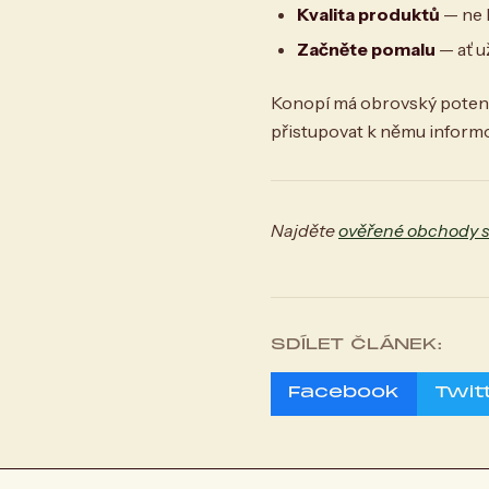
Kvalita produktů
— ne k
Začněte pomalu
— ať u
Konopí má obrovský potenci
přistupovat k němu inform
Najděte
ověřené obchody 
SDÍLET ČLÁNEK:
Facebook
Twit