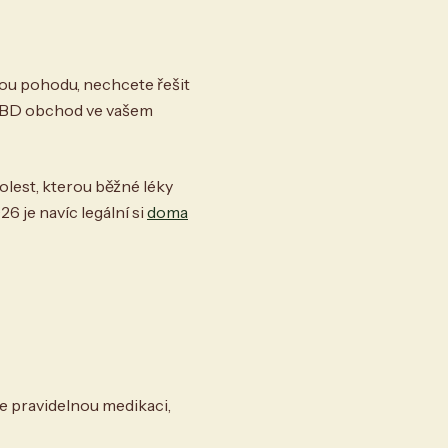
vou pohodu, nechcete řešit
í CBD obchod ve vašem
lest, kterou běžné léky
6 je navíc legální si
doma
e pravidelnou medikaci,