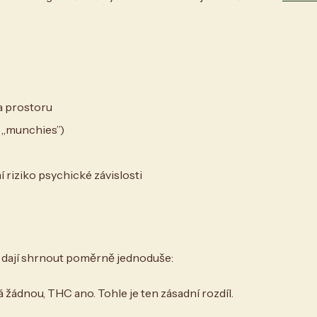
a prostoru
. „munchies”)
 riziko psychické závislosti
 dají shrnout poměrně jednoduše:
ádnou, THC ano. Tohle je ten zásadní rozdíl.