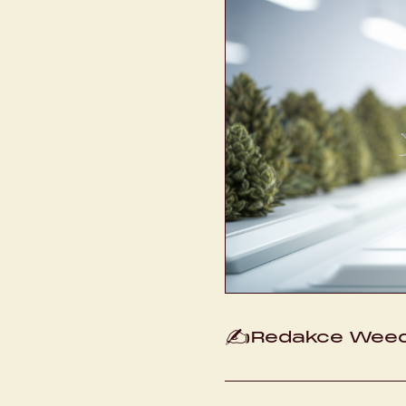
✍️
Redakce Weed