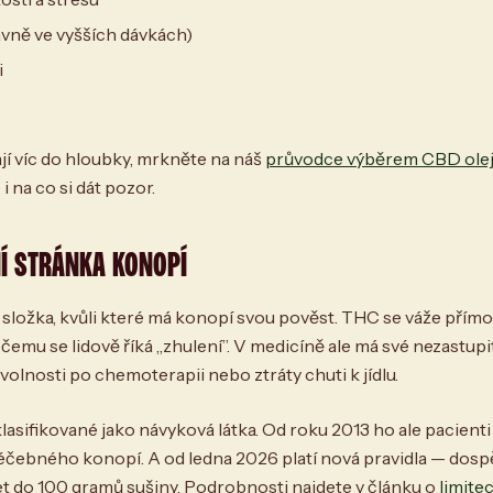
ně ve vyšších dávkách)
i
jí víc do hloubky, mrkněte na náš
průvodce výběrem CBD ole
 na co si dát pozor.
Í STRÁNKA KONOPÍ
 složka, kvůli které má konopí svou pověst. THC se váže přím
 čemu se lidově říká „zhulení”. V medicíně ale má své nezastupi
volnosti po chemoterapii nebo ztráty chuti k jídlu.
asifikované jako návyková látka. Od roku 2013 ho ale pacient
éčebného konopí. A od ledna 2026 platí nová pravidla — dospě
žet do 100 gramů sušiny. Podrobnosti najdete v článku o
limite