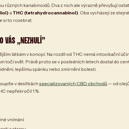
 různých kanabinoidů. Dva z nich ale výrazně převyšují ostatn
iol)
a
THC (tetrahydrocannabinol)
. Oba vycházejí ze stejné
 si to rozebrat.
O VÁS „NEZHULÍ”
nějším látkám v konopí. Na rozdíl od THC nemá intoxikační ú
m točí svět. Právě proto se v posledních letech dostal do centr
klidnění, lepšímu spánku nebo zmírnění bolesti.
oupíte v desítkách
specializovaných CBD obchodů
— od olejů
C nepřekročil 1 %.
ěné vnímání
osti a stresu