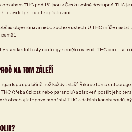
 obsahem THC pod 1 % jsou v Česku volně dostupné. THC je 
ch pravidel pro osobní pěstování.
bčas objeví únava nebo sucho v ústech. U THC může nastat p
 paměť.
y standardní testy na drogy nemělo ovlivnit. THC ano — a to i n
PROČ NA TOM ZÁLEŽÍ
ngují lépe společně než každý zvlášť. Říká se tomu entourage
THC (třeba úzkost nebo paranoiu) a zároveň posílit jeho tera
teré obsahují stopové množství THC a dalších kanabinoidů, býv
OLIT?