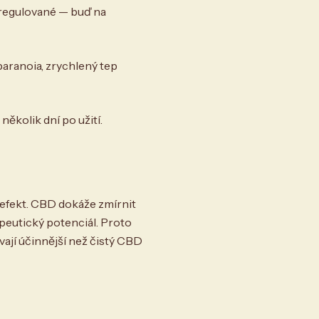
regulované — buď na
aranoia, zrychlený tep
ěkolik dní po užití.
 efekt. CBD dokáže zmírnit
peutický potenciál. Proto
ají účinnější než čistý CBD