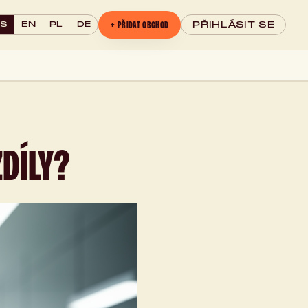
+ PŘIDAT OBCHOD
CS
EN
PL
DE
PŘIHLÁSIT SE
DÍLY?