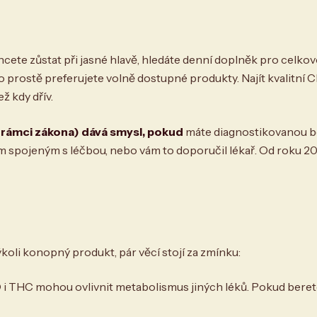
cete zůstat při jasné hlavě, hledáte denní doplněk pro celko
ebo prostě preferujete volně dostupné produkty. Najít kvalitn
ž kdy dřív.
 rámci zákona) dává smysl, pokud
máte diagnostikovanou bo
m spojeným s léčbou, nebo vám to doporučil lékař. Od roku 202
oli konopný produkt, pár věcí stojí za zmínku:
i THC mohou ovlivnit metabolismus jiných léků. Pokud beret