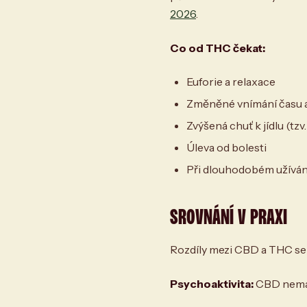
2026
.
Co od THC čekat:
Euforie a relaxace
Změněné vnímání času 
Zvýšená chuť k jídlu (tzv
Úleva od bolesti
Při dlouhodobém užívání
SROVNÁNÍ V PRAXI
Rozdíly mezi CBD a THC se
Psychoaktivita:
CBD nemá ž