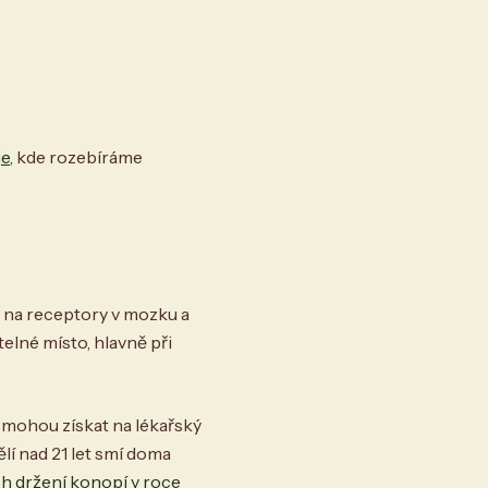
je
, kde rozebíráme
o na receptory v mozku a
telné místo, hlavně při
i mohou získat na lékařský
lí nad 21 let smí doma
ch držení konopí v roce