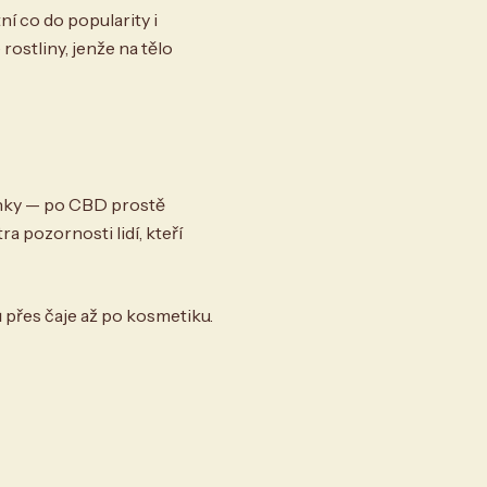
í co do popularity i
 rostliny, jenže na tělo
činky — po CBD prostě
a pozornosti lidí, kteří
 přes čaje až po kosmetiku.