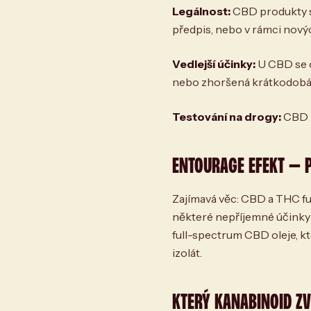
Legálnost:
CBD produkty s
předpis, nebo v rámci nový
Vedlejší účinky:
U CBD se o
nebo zhoršená krátkodobá
Testování na drogy:
CBD b
ENTOURAGE EFEKT — 
Zajímavá věc: CBD a THC fu
některé nepříjemné účinky 
full-spectrum CBD oleje, k
izolát.
KTERÝ KANABINOID ZV