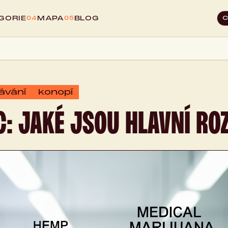
GORIE
MAPA
BLOG
04
05
ávání
konopí
C: JAKÉ JSOU HLAVNÍ ROZ