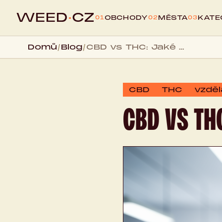
WEED
·
CZ
OBCHODY
MĚSTA
KATE
01
02
03
Domů
/
Blog
/
CBD vs THC: Jaké jsou hlavní rozdíly?
CBD
THC
vzděl
CBD VS TH