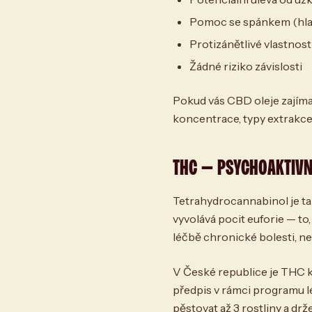
Pomoc se spánkem (hlav
Protizánětlivé vlastnost
Žádné riziko závislosti
Pokud vás CBD oleje zajíma
koncentrace, typy extrakce i
THC — PSYCHOAKTIVN
Tetrahydrocannabinol je ta
vyvolává pocit euforie — to,
léčbě chronické bolesti, ne
V České republice je THC kl
předpis v rámci programu l
pěstovat až 3 rostliny a dr