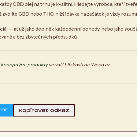
aždý CBD olej na trhu je kvalitní. Hledejte výrobce, kteří zveř
ž zvolíte CBD nebo THC, nižší dávka na začátek je vždy rozumn
ál — ať už jako doplněk každodenní pohody, nebo jako součást
ovaně a bez zbytečných předsudků.
s konopnými produkty
ve vaší blízkosti na Weed.cz.
ter
Kopírovat odkaz