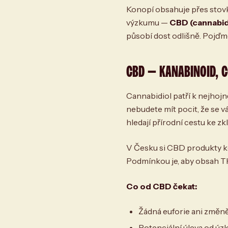
Konopí obsahuje přes stovku
výzkumu —
CBD (cannabid
působí dost odlišně. Pojďme
CBD — KANABINOID, C
Cannabidiol patří k nejhoj
nebudete mít pocit, že se vá
hledají přírodní cestu ke z
V Česku si CBD produkty k
Podmínkou je, aby obsah TH
Co od CBD čekat:
Žádná euforie ani změn
Potenciální úleva od úzk