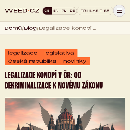
WEED
·
CZ
CS
EN
PL
DE
PŘIHLÁSIT SE
Domů
/
Blog
/
Legalizace konopí v ČR: Od dekriminalizace k novému zákonu
legalizace
legislativa
Česká republika
novinky
LEGALIZACE KONOPÍ V ČR: OD
DEKRIMINALIZACE K NOVÉMU ZÁKONU