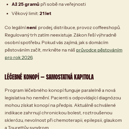
Až 25 gramů
při sobě na veřejnosti
Věkový limit:
21 let
Co legální
není
: prodej, distribuce, provoz coffeeshopů.
Regulovaný trh zatím neexistuje. Zákon řeší výhradně
osobní spotřebu. Pokud vás zajímá, jak s domácím
pěstováním začít, mrkněte na náš
průvodce pěstováním
pro rok 2026
.
LÉČEBNÉ KONOPÍ — SAMOSTATNÁ KAPITOLA
Program léčebného konopí funguje paralelně a nová
legislativa ho nemění. Pacienti s odpovídající diagnózou
mohou získat konopí na předpis. Aktuálně schválené
indikace zahrnují chronickou bolest, roztroušenou
sklerózu, nevolnost při chemoterapii, epilepsii, glaukom
a Tourettův syndrom.