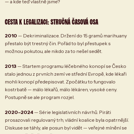
— a kde teď vlastně jsme?
CESTA K LEGALIZACI: STRUČNÁ ČASOVÁ OSA
2010
— Dekriminalizace. Držení do 15 gramů marihuany
přestalo být trestný čin. Pořád to byl přestupek s
možnou pokutou, ale nikdo za to nešel sedět.
2013
— Startem programu léčebného konopí se Česko
stalo jednou z prvních zemí ve střední Evropě, kde lékaři
mohli konopí předepisovat. Zpočátku to fungovalo
kostrbatě — málo lékařů, málo lékáren, vysoké ceny.
Postupně se ale program rozjel.
2020–2024
— Série legislativních návrhů. Piráti
prosazovali regulovaný trh, vládní koalice byla opatrnější.
Diskuse se táhly, ale posun byl vidět — veřejné mínění se