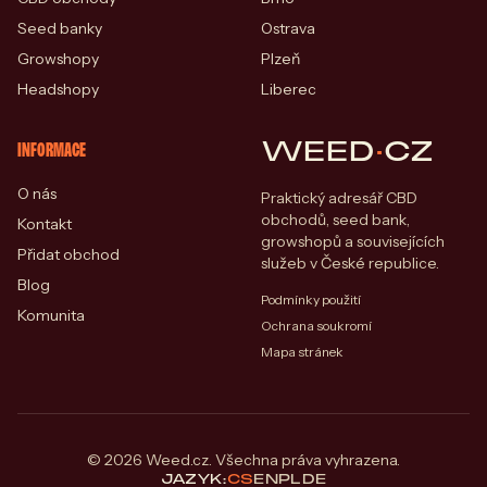
Seed banky
Ostrava
Growshopy
Plzeň
Headshopy
Liberec
WEED
·
CZ
INFORMACE
O nás
Praktický adresář CBD
obchodů, seed bank,
Kontakt
growshopů a souvisejících
Přidat obchod
služeb v České republice.
Blog
Podmínky použití
Komunita
Ochrana soukromí
Mapa stránek
© 2026 Weed.cz. Všechna práva vyhrazena.
JAZYK:
CS
EN
PL
DE