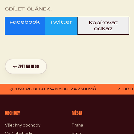
SDÍLET ČLÁNEK:
Facebook
Twitter
Kopírovat
odkaz
← ZPĚT NA BLOG
🌿 169 PUBLIKOVANÝCH ZÁZNAMŮ
📍 CB
OBCHODY
MĚSTA
Všechny obchody
Praha
CBD obchody
Brno