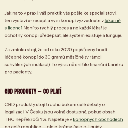
Jak na to v praxi: váš praktik vás pošle ke specialistovi,
ten vystaví e-recept a vy si konopí vyzvednete v
lékárně
s licencí
. Není to rychlý proces a ne každý lékař je
ochotný konopí předepsat, ale systém existuje a funguje.
Za zmínku stojí, že od roku 2020 pojišťovny hradí
léčebné konopí do 30 gramů měsíčně (v rámci
schválených indikací). To výrazně snížilo finanční bariéru
pro pacienty.
CBD PRODUKTY — CO PLATÍ
CBD produkty stojí trochu bokem celé debaty o
legalizaci. V Česku jsou volně dostupné, pokud obsah
THC nepřekročí 1 %. Najdete je v
konopných obchodech
po celé republice — oleje, krémy, čaje, e-liquidy.