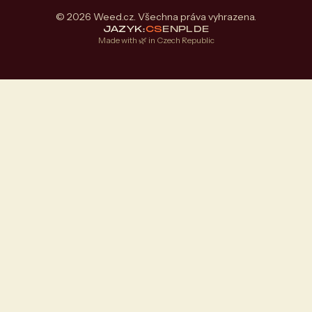
© 2026 Weed.cz. Všechna práva vyhrazena.
JAZYK:
CS
EN
PL
DE
Made with 🌿 in Czech Republic