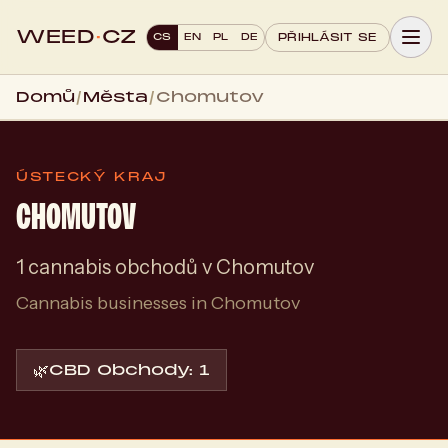
WEED
·
CZ
CS
EN
PL
DE
PŘIHLÁSIT SE
Domů
/
Města
/
Chomutov
ÚSTECKÝ KRAJ
CHOMUTOV
1 cannabis obchodů v Chomutov
Cannabis businesses in Chomutov
🌿
CBD Obchody: 1