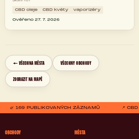
CBD oleje
CBD květy
vaporizéry
Ověřeno 27. 7. 2026
← VŠECHNA MĚSTA
VŠECHNY OBCHODY
ZOBRAZIT NA MAPĚ
🌿 169 PUBLIKOVANÝCH ZÁZNAMŮ
📍 CB
OBCHODY
MĚSTA