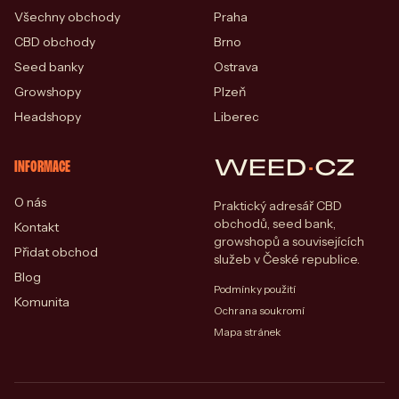
Všechny obchody
Praha
CBD obchody
Brno
Seed banky
Ostrava
Growshopy
Plzeň
Headshopy
Liberec
WEED
·
CZ
INFORMACE
O nás
Praktický adresář CBD
obchodů, seed bank,
Kontakt
growshopů a souvisejících
Přidat obchod
služeb v České republice.
Blog
Podmínky použití
Komunita
Ochrana soukromí
Mapa stránek