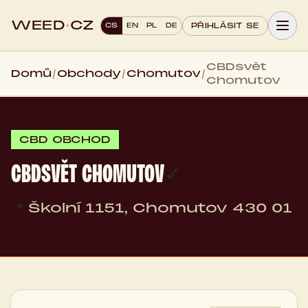
WEED
·
CZ
CS
EN
PL
DE
PŘIHLÁSIT SE
CBDsvět
Domů
/
Obchody
/
Chomutov
/
Chomutov
CBD OBCHOD
CBDSVĚT CHOMUTOV
✓
📍
Školní 1151, Chomutov 430 01