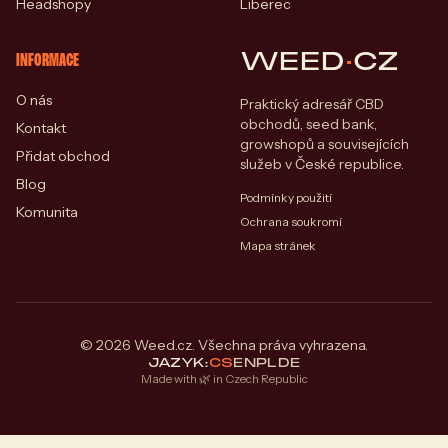
Headshopy
Liberec
WEED
·
CZ
INFORMACE
O nás
Praktický adresář CBD
obchodů, seed bank,
Kontakt
growshopů a souvisejících
Přidat obchod
služeb v České republice.
Blog
Podmínky použití
Komunita
Ochrana soukromí
Mapa stránek
© 2026 Weed.cz. Všechna práva vyhrazena.
JAZYK:
CS
EN
PL
DE
Made with 🌿 in Czech Republic