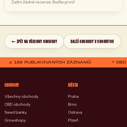
Zatím žádné recenze. Buďte první!
← ZPĚT NA VŠECHNY OBCHODY
DALŠÍ OBCHODY V CHOMUTOV
🌿 169 PUBLIKOVANÝCH ZÁZNAMŮ
📍 CB
OBCHODY
MĚSTA
Všechny obchody
Praha
CBD obchody
Brno
Seed banky
Ostrava
Growshopy
Plzeň