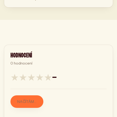
HODNOCENÍ
0
hodnocení
★
★
★
★
★
—
NAČÍTÁM…