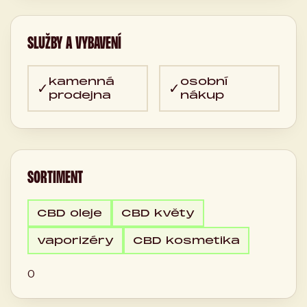
SLUŽBY A VYBAVENÍ
kamenná
osobní
✓
✓
prodejna
nákup
SORTIMENT
CBD oleje
CBD květy
vaporizéry
CBD kosmetika
0