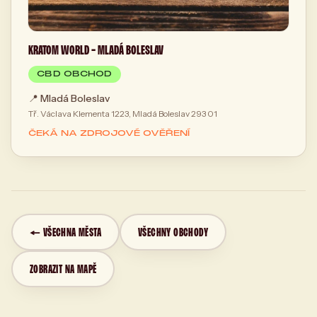
KRATOM WORLD - MLADÁ BOLESLAV
CBD OBCHOD
📍
Mladá Boleslav
Tř. Václava Klementa 1223, Mladá Boleslav 293 01
ČEKÁ NA ZDROJOVÉ OVĚŘENÍ
← VŠECHNA MĚSTA
VŠECHNY OBCHODY
ZOBRAZIT NA MAPĚ