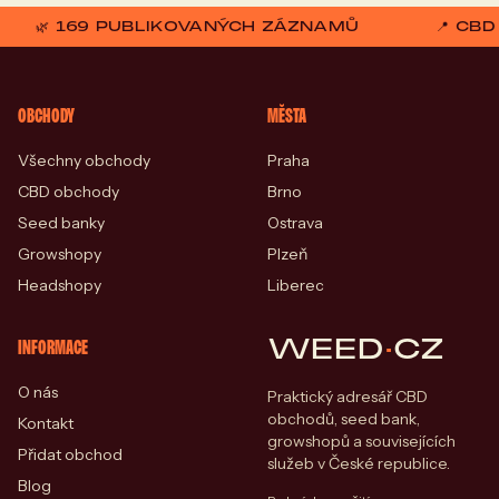
🌿 169 PUBLIKOVANÝCH ZÁZNAMŮ
📍 CB
OBCHODY
MĚSTA
Všechny obchody
Praha
CBD obchody
Brno
Seed banky
Ostrava
Growshopy
Plzeň
Headshopy
Liberec
WEED
·
CZ
INFORMACE
O nás
Praktický adresář CBD
obchodů, seed bank,
Kontakt
growshopů a souvisejících
Přidat obchod
služeb v České republice.
Blog