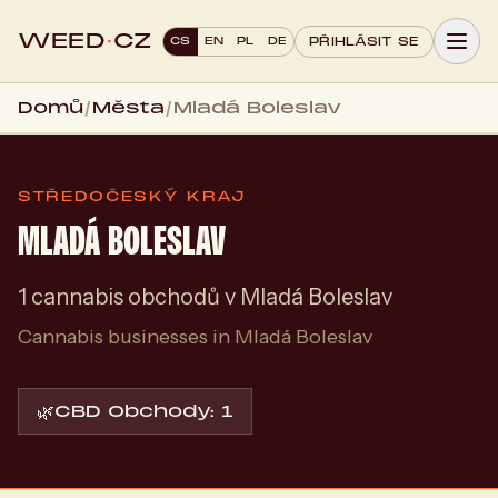
WEED
·
CZ
CS
EN
PL
DE
PŘIHLÁSIT SE
Domů
/
Města
/
Mladá Boleslav
STŘEDOČESKÝ KRAJ
MLADÁ BOLESLAV
1 cannabis obchodů v Mladá Boleslav
Cannabis businesses in Mladá Boleslav
🌿
CBD Obchody: 1