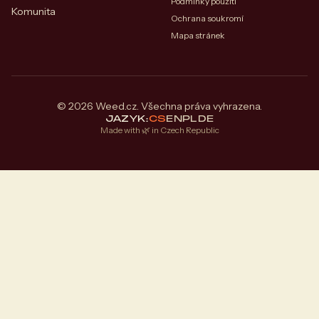
Podmínky použití
Komunita
Ochrana soukromí
Mapa stránek
© 2026 Weed.cz. Všechna práva vyhrazena.
JAZYK:
CS
EN
PL
DE
Made with 🌿 in Czech Republic