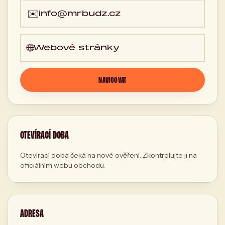
✉️
info@mrbudz.cz
🌐
Webové stránky
NAVIGOVAT
OTEVÍRACÍ DOBA
Otevírací doba čeká na nové ověření. Zkontrolujte ji na
oficiálním webu obchodu.
ADRESA