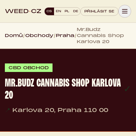
WEED
·
CZ
CS
EN
PL
DE
PŘIHLÁSIT SE
Mr.Budz
Domů
/
Obchody
/
Praha
/
Cannabis Shop
Karlova 20
CBD OBCHOD
MR.BUDZ CANNABIS SHOP KARLOVA
✓
20
📍
Karlova 20, Praha 110 00