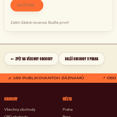
NAČÍTÁM…
Zatím žádné recenze. Buďte první!
← ZPĚT NA VŠECHNY OBCHODY
DALŠÍ OBCHODY V PRAHA
🌿 169 PUBLIKOVANÝCH ZÁZNAMŮ
📍 CB
OBCHODY
MĚSTA
Všechny obchody
Praha
CBD obchody
Brno