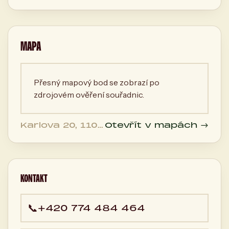
MAPA
Přesný mapový bod se zobrazí po
zdrojovém ověření souřadnic.
Karlova 20, 110
Otevřít v mapách →
00 Praha,
Česká
republika
KONTAKT
📞
+420 774 484 464