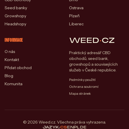
Seed banky
Ostrava
Growshopy
Plzeň
Headshopy
Liberec
WEED
·
CZ
INFORMACE
O nás
Praktický adresář CBD
obchodů, seed bank,
Kontakt
growshopů a souvisejících
Přidat obchod
služeb v České republice.
Blog
Podmínky použití
Komunita
Ochrana soukromí
Mapa stránek
© 2026 Weed.cz. Všechna práva vyhrazena.
JAZYK:
CS
EN
PL
DE