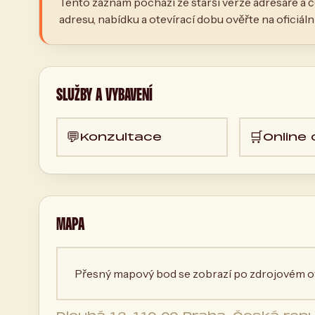
Tento záznam pochází ze starší verze adresáře a č
adresu, nabídku a otevírací dobu ověřte na oficiál
SLUŽBY A VYBAVENÍ
💬
🛒
Konzultace
Online
MAPA
Přesný mapový bod se zobrazí po zdrojovém ov