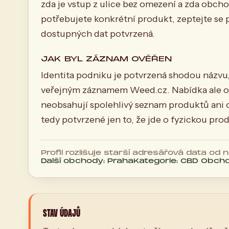
zda je vstup z ulice bez omezení a zda obcho
potřebujete konkrétní produkt, zeptejte se
dostupných dat potvrzená.
JAK BYL ZÁZNAM OVĚŘEN
Identita podniku je potvrzená shodou názv
veřejným záznamem Weed.cz. Nabídka ale o
neobsahují spolehlivý seznam produktů ani o
tedy potvrzené jen to, že jde o fyzickou pr
Profil rozlišuje starší adresářová data od
Další obchody: Praha
Kategorie: CBD Obch
STAV ÚDAJŮ