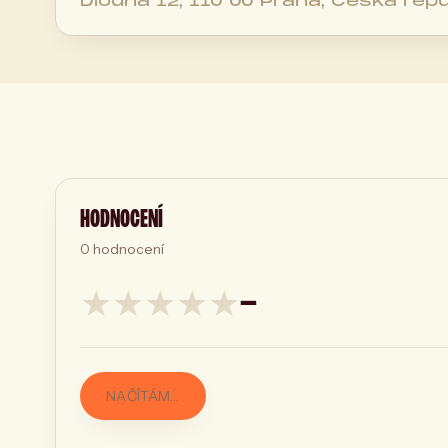
Dlouhá 12, 110 00 Praha, Česká repu
HODNOCENÍ
0
hodnocení
★
★
★
★
★
—
NAČÍTÁM…