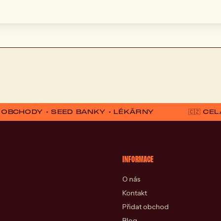
D OBCHODY • SEED BANKY • LÉKÁRNY
🇨🇿 C
INFORMACE
O nás
Kontakt
Přidat obchod
Blog