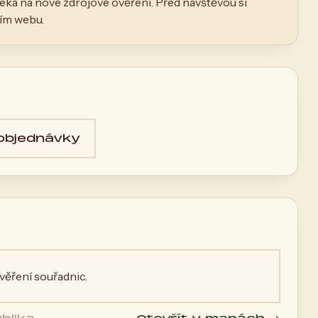
eká na nové zdrojové ověření. Před návštěvou si
ním webu.
 objednávky
ěření souřadnic.