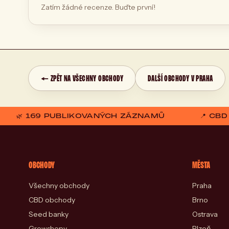
Zatím žádné recenze. Buďte první!
← ZPĚT NA VŠECHNY OBCHODY
DALŠÍ OBCHODY V PRAHA
🌿 169 PUBLIKOVANÝCH ZÁZNAMŮ
📍 CB
OBCHODY
MĚSTA
Všechny obchody
Praha
CBD obchody
Brno
Seed banky
Ostrava
Growshopy
Plzeň