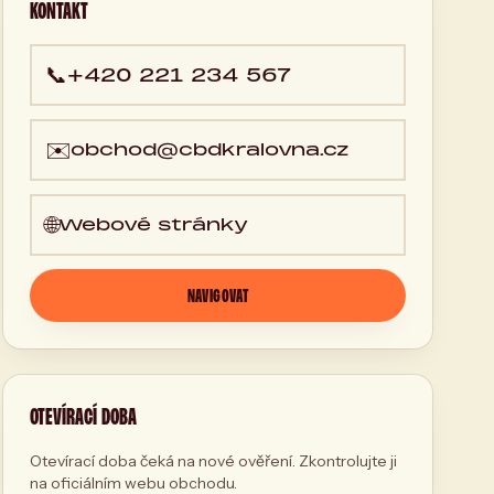
KONTAKT
📞
+420 221 234 567
✉️
obchod@cbdkralovna.cz
🌐
Webové stránky
NAVIGOVAT
OTEVÍRACÍ DOBA
Otevírací doba čeká na nové ověření. Zkontrolujte ji
na oficiálním webu obchodu.