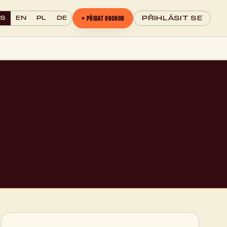
+ PŘIDAT OBCHOD
CS
EN
PL
DE
PŘIHLÁSIT SE