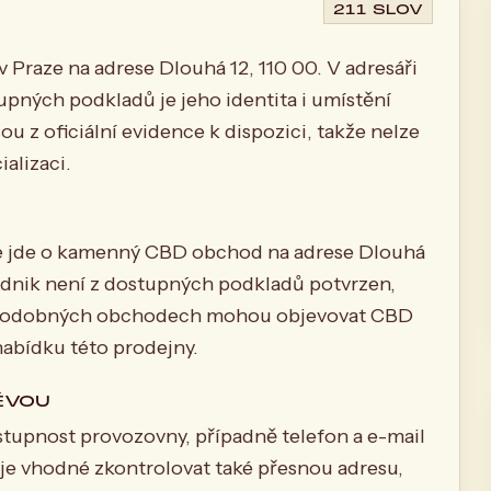
211 SLOV
raze na adrese Dlouhá 12, 110 00. V adresáři
pných podkladů je jeho identita i umístění
u z oficiální evidence k dispozici, takže nelze
ializaci.
 že jde o kamenný CBD obchod na adrese Dlouhá
podnik není z dostupných podkladů potvrzen,
 v podobných obchodech mohou objevovat CBD
nabídku této prodejny.
ĚVOU
stupnost provozovny, případně telefon a e-mail
 vhodné zkontrolovat také přesnou adresu,