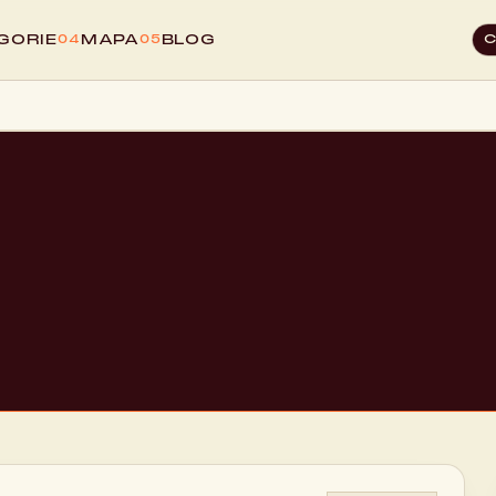
GORIE
MAPA
BLOG
04
05