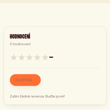
HODNOCENÍ
0
hodnocení
★
★
★
★
★
—
NAČÍTÁM…
Zatím žádné recenze. Buďte první!