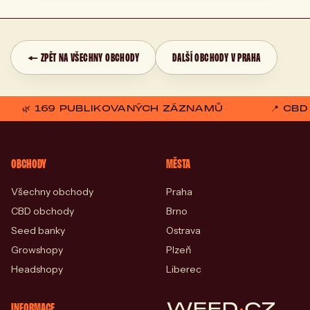
← ZPĚT NA VŠECHNY OBCHODY
DALŠÍ OBCHODY V PRAHA
🌿 169 PUBLIKOVANÝCH ZÁZNAMŮ
📍 CB
OBCHODY
MĚSTA
Všechny obchody
Praha
CBD obchody
Brno
Seed banky
Ostrava
Growshopy
Plzeň
Headshopy
Liberec
WEED
·
CZ
INFORMACE