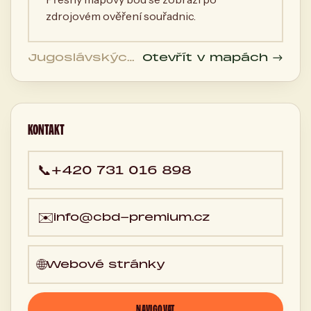
zdrojovém ověření souřadnic.
Jugoslávských
Otevřít v mapách →
partyzánů
1087/19, Prague
6-Dejvice, 140
00 Praha,
Česká
KONTAKT
republika
📞
+420 731 016 898
✉️
info@cbd-premium.cz
🌐
Webové stránky
NAVIGOVAT