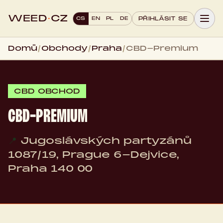
WEED
·
CZ
CS
EN
PL
DE
PŘIHLÁSIT SE
Domů
/
Obchody
/
Praha
/
CBD-Premium
CBD OBCHOD
CBD-PREMIUM
📍
Jugoslávských partyzánů
1087/19, Prague 6-Dejvice,
Praha 140 00