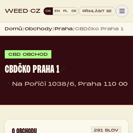
WEED
·
CZ
CS
EN
PL
DE
PŘIHLÁSIT SE
Domů
/
Obchody
/
Praha
/
CBDčko Praha 1
CBD OBCHOD
CBDČKO PRAHA 1
✓
📍
Na Poříčí 1038/6, Praha 110 00
O OBCHODU
281 SLOV