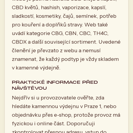
CBD květů, hashish, vaporizace, kapslí,
sladkostí, kosmetiky, čajů, semínek, potřeb
pro kouření a doplňků stravy. Web také
uvádí kategorie CBG, CBN, CBC, TH4C,
CBDX a další související sortiment. Uvedené
členění je převzato z webu a nemusí
znamenat, že každý podtyp je vždy skladem
v kamenné výdejně.
PRAKTICKÉ INFORMACE PŘED
NÁVŠTĚVOU
Nejdřív si u provozovatele ověřte, zda
hledáte kamennou výdejnu v Praze 1, nebo
objednávku přes e-shop, protože provoz má
fyzickou i online část. Doporučuji
zkontrolovat přesnou adresu, vstup do