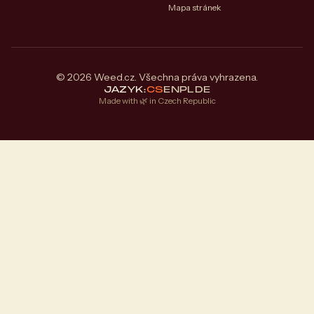
Mapa stránek
© 2026 Weed.cz. Všechna práva vyhrazena.
JAZYK:
CS
EN
PL
DE
Made with 🌿 in Czech Republic