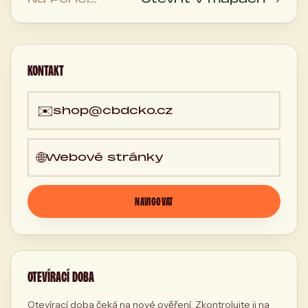
1038/6, 110 00
Praha, Česká
republika
KONTAKT
✉️
shop@cbdcko.cz
🌐
Webové stránky
NAVIGOVAT
OTEVÍRACÍ DOBA
Otevírací doba čeká na nové ověření. Zkontrolujte ji na