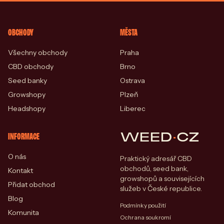
OBCHODY
MĚSTA
Všechny obchody
Praha
CBD obchody
Brno
Seed banky
Ostrava
Growshopy
Plzeň
Headshopy
Liberec
WEED
·
CZ
INFORMACE
O nás
Praktický adresář CBD
obchodů, seed bank,
Kontakt
growshopů a souvisejících
Přidat obchod
služeb v České republice.
Blog
Podmínky použití
Komunita
Ochrana soukromí