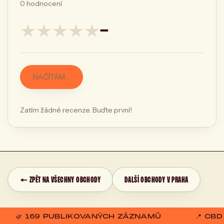
0
hodnocení
★
★
★
★
★
—
NAČÍTÁM…
Zatím žádné recenze. Buďte první!
← ZPĚT NA VŠECHNY OBCHODY
DALŠÍ OBCHODY V PRAHA
🌿 169 PUBLIKOVANÝCH ZÁZNAMŮ
📍 CB