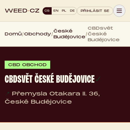
WEED
·
CZ
CS
EN
PL
DE
PŘIHLÁSIT SE
CBDsvět
České
Domů
/
Obchody
/
/
České
Budějovice
Budějovice
CBD OBCHOD
CBDSVĚT ČESKÉ BUDĚJOVICE
✓
📍
Přemysla Otakara II. 36,
České Budějovice