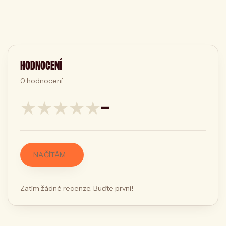
HODNOCENÍ
0
hodnocení
★
★
★
★
★
—
NAČÍTÁM…
Zatím žádné recenze. Buďte první!