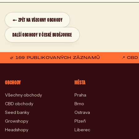
← ZPĚT NA VŠECHNY OBCHODY
DALŠÍ OBCHODY V ČESKÉ BUDĚJOVICE
🌿 169 PUBLIKOVANÝCH ZÁZNAMŮ
📍 CB
OBCHODY
MĚSTA
Všechny obchody
Praha
CBD obchody
Brno
Seed banky
Ostrava
Growshopy
Plzeň
Headshopy
Liberec