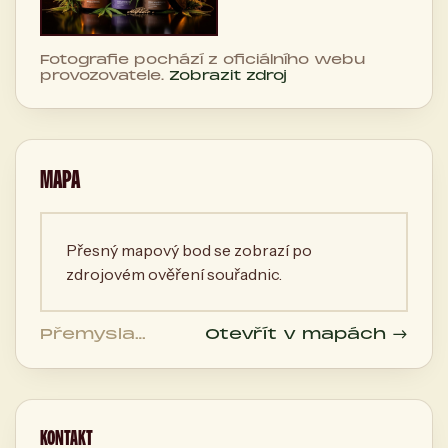
Fotografie pochází z oficiálního webu
provozovatele.
Zobrazit zdroj
MAPA
Přesný mapový bod se zobrazí po
zdrojovém ověření souřadnic.
Přemysla
Otevřít v mapách →
Otakara II. 36,
České
Budějovice,
Česká
republika
KONTAKT