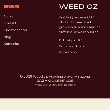
WEED
·
CZ
INFORMACE
O nás
Praktický adresář CBD
obchodů, seed bank,
Kontakt
growshopů a souvisejících
Přidat obchod
služeb v České republice.
Blog
Podmínky použití
Komunita
Ochrana soukromí
Mapa stránek
© 2026 Weed.cz. Všechna práva vyhrazena.
JAZYK:
CS
EN
PL
DE
Made with 🌿 in Czech Republic