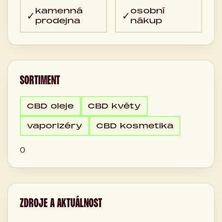
kamenná
osobní
✓
✓
prodejna
nákup
SORTIMENT
CBD oleje
CBD květy
vaporizéry
CBD kosmetika
0
ZDROJE A AKTUÁLNOST