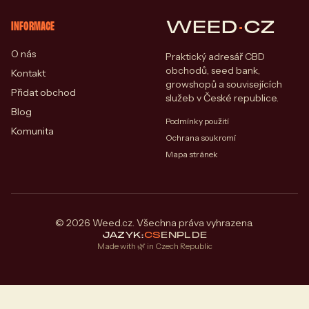
WEED
·
CZ
INFORMACE
O nás
Praktický adresář CBD
obchodů, seed bank,
Kontakt
growshopů a souvisejících
Přidat obchod
služeb v České republice.
Blog
Podmínky použití
Komunita
Ochrana soukromí
Mapa stránek
© 2026 Weed.cz. Všechna práva vyhrazena.
JAZYK:
CS
EN
PL
DE
Made with 🌿 in Czech Republic