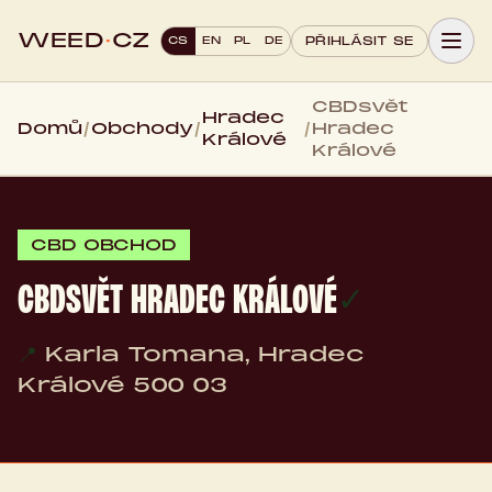
WEED
·
CZ
CS
EN
PL
DE
PŘIHLÁSIT SE
CBDsvět
Hradec
Domů
/
Obchody
/
/
Hradec
Králové
Králové
CBD OBCHOD
CBDSVĚT HRADEC KRÁLOVÉ
✓
📍
Karla Tomana, Hradec
Králové 500 03