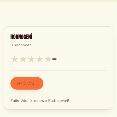
HODNOCENÍ
0
hodnocení
★
★
★
★
★
—
NAČÍTÁM…
Zatím žádné recenze. Buďte první!