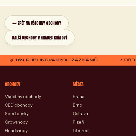
← ZPĚT NA VŠECHNY OBCHODY
DALŠÍ OBCHODY V HRADEC KRÁLOVÉ
🌿 169 PUBLIKOVANÝCH ZÁZNAMŮ
📍 CB
OBCHODY
MĚSTA
Všechny obchody
Praha
CBD obchody
Brno
Seed banky
Ostrava
Growshopy
Plzeň
Headshopy
Liberec