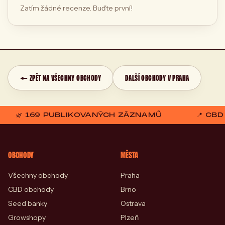
Zatím žádné recenze. Buďte první!
← ZPĚT NA VŠECHNY OBCHODY
DALŠÍ OBCHODY V PRAHA
🌿 169 PUBLIKOVANÝCH ZÁZNAMŮ
📍 CB
OBCHODY
MĚSTA
Všechny obchody
Praha
CBD obchody
Brno
Seed banky
Ostrava
Growshopy
Plzeň