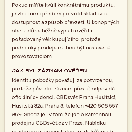
Pokud míříte kvůli konkrétnímu produktu,
je vhodné si předem potvrdit skladovou
dostupnost a způsob převzetí. U konopných
obchodů se běžně vyplatí ověřit i
požadovaný věk kupujícího, protože
podmínky prodeje mohou být nastavené
provozovatelem.
JAK BYL ZÁZNAM OVĚŘEN
Identitu pobočky považuji za potvrzenou,
protože původní záznam přesně odpovídá
oficiální evidenci: CBDsvět Praha Husitská,
Husitská 32a, Praha 3, telefon +420 606 557
969. Shoda je i v tom, že jde o kamennou
prodejnu CBDsvět.cz v Praze. Nabídku
uvádím jen v úrovni kategorií doložených