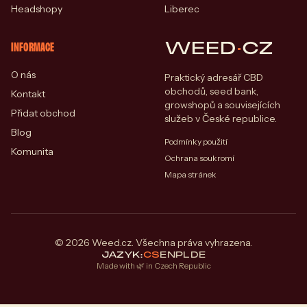
Headshopy
Liberec
WEED
·
CZ
INFORMACE
O nás
Praktický adresář CBD
obchodů, seed bank,
Kontakt
growshopů a souvisejících
Přidat obchod
služeb v České republice.
Blog
Podmínky použití
Komunita
Ochrana soukromí
Mapa stránek
© 2026 Weed.cz. Všechna práva vyhrazena.
JAZYK:
CS
EN
PL
DE
Made with 🌿 in Czech Republic