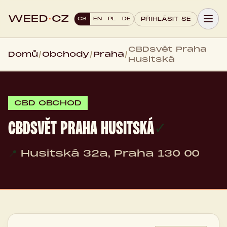
WEED
·
CZ
CS
EN
PL
DE
PŘIHLÁSIT SE
CBDsvět Praha
Domů
/
Obchody
/
Praha
/
Husitská
CBD OBCHOD
CBDSVĚT PRAHA HUSITSKÁ
✓
📍
Husitská 32a, Praha 130 00