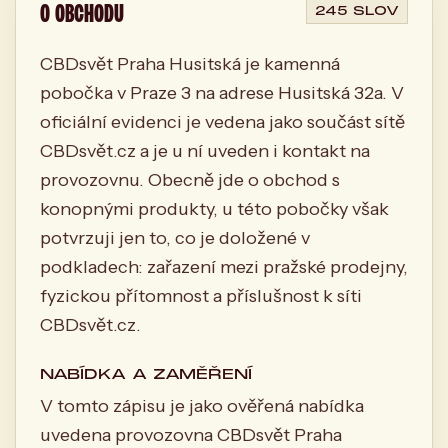
O OBCHODU
245 SLOV
CBDsvět Praha Husitská je kamenná
pobočka v Praze 3 na adrese Husitská 32a. V
oficiální evidenci je vedena jako součást sítě
CBDsvět.cz a je u ní uveden i kontakt na
provozovnu. Obecně jde o obchod s
konopnými produkty, u této pobočky však
potvrzuji jen to, co je doložené v
podkladech: zařazení mezi pražské prodejny,
fyzickou přítomnost a příslušnost k síti
CBDsvět.cz.
NABÍDKA A ZAMĚŘENÍ
V tomto zápisu je jako ověřená nabídka
uvedena provozovna CBDsvět Praha