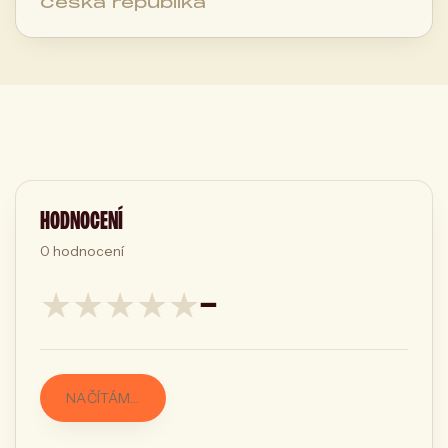
Česká republika
HODNOCENÍ
0
hodnocení
★
★
★
★
★
—
NAČÍTÁM…