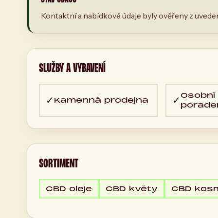
Kontaktní a nabídkové údaje byly ověřeny z uveden
SLUŽBY A VYBAVENÍ
Osobní
✓
✓
Kamenná prodejna
porade
SORTIMENT
CBD oleje
CBD květy
CBD kosm