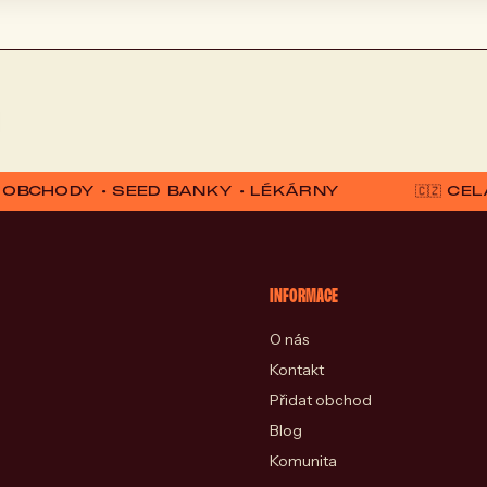
D OBCHODY • SEED BANKY • LÉKÁRNY
🇨🇿 C
INFORMACE
O nás
Kontakt
Přidat obchod
Blog
Komunita