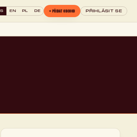
+ PŘIDAT OBCHOD
CS
EN
PL
DE
PŘIHLÁSIT SE