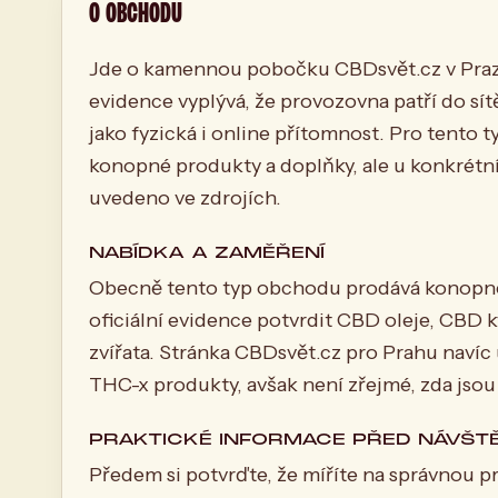
O OBCHODU
Jde o kamennou pobočku CBDsvět.cz v Praze 
evidence vyplývá, že provozovna patří do sí
jako fyzická i online přítomnost. Pro tento 
konopné produkty a doplňky, ale u konkrétní
uvedeno ve zdrojích.
NABÍDKA A ZAMĚŘENÍ
Obecně tento typ obchodu prodává konopné 
oficiální evidence potvrdit CBD oleje, CBD
zvířata. Stránka CBDsvět.cz pro Prahu navíc 
THC-x produkty, avšak není zřejmé, zda jsou 
PRAKTICKÉ INFORMACE PŘED NÁVŠT
Předem si potvrďte, že míříte na správnou 