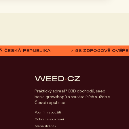
ELÁ ČESKÁ REPUBLIKA
✓ 58 ZDROJOVĚ OVĚŘE
WEED
·
CZ
Praktický adresář CBD obchodů, seed
bank, growshopů a souvisejících služeb v
České republice.
Podmínky použití
Ochrana soukromí
Mapa stránek