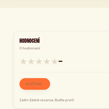
HODNOCENÍ
0
hodnocení
★
★
★
★
★
—
NAČÍTÁM…
Zatím žádné recenze. Buďte první!