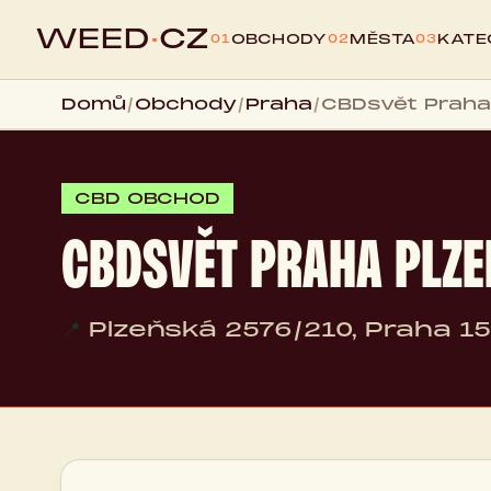
WEED
·
CZ
OBCHODY
MĚSTA
KATE
01
02
03
Domů
/
Obchody
/
Praha
/
CBDsvět Praha
CBD OBCHOD
CBDSVĚT PRAHA PLZ
📍
Plzeňská 2576/210, Praha 15