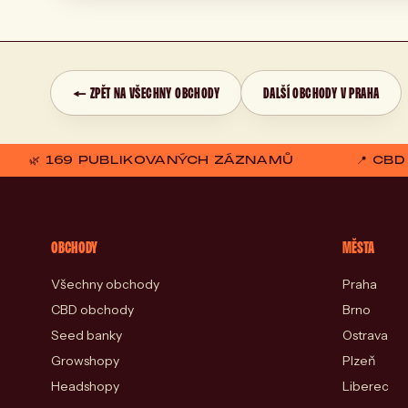
← ZPĚT NA VŠECHNY OBCHODY
DALŠÍ OBCHODY V PRAHA
🌿 169 PUBLIKOVANÝCH ZÁZNAMŮ
📍 CB
OBCHODY
MĚSTA
Všechny obchody
Praha
CBD obchody
Brno
Seed banky
Ostrava
Growshopy
Plzeň
Headshopy
Liberec