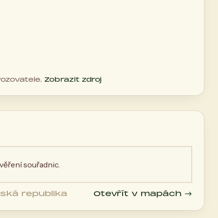
vozovatele.
Zobrazit zdroj
ěření souřadnic.
eská republika
Otevřít v mapách →