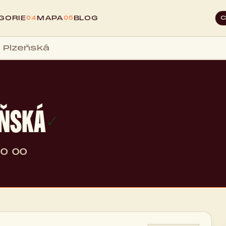
GORIE
MAPA
BLOG
04
05
 Plzeňská
EŇSKÁ
✓
0 00