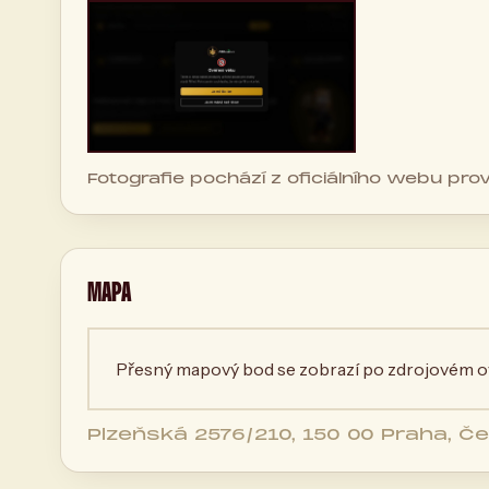
Fotografie pochází z oficiálního webu pro
MAPA
Přesný mapový bod se zobrazí po zdrojovém ov
Plzeňská 2576/210, 150 00 Praha, Č