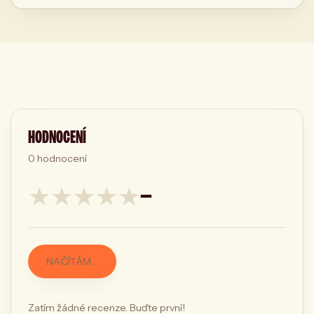
HODNOCENÍ
0
hodnocení
★
★
★
★
★
—
NAČÍTÁM…
Zatím žádné recenze. Buďte první!