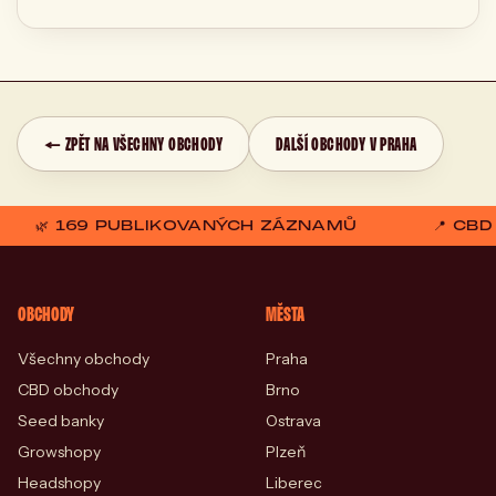
← ZPĚT NA VŠECHNY OBCHODY
DALŠÍ OBCHODY V PRAHA
🌿 169 PUBLIKOVANÝCH ZÁZNAMŮ
📍 CB
OBCHODY
MĚSTA
Všechny obchody
Praha
CBD obchody
Brno
Seed banky
Ostrava
Growshopy
Plzeň
Headshopy
Liberec