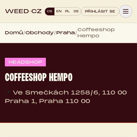
WEED
·
CZ
CS
EN
PL
DE
PŘIHLÁSIT SE
Coffeeshop
Domů
/
Obchody
/
Praha
/
Hempo
HEADSHOP
COFFEESHOP HEMPO
📍
Ve Smečkách 1258/6, 110 00
Praha 1, Praha 110 00