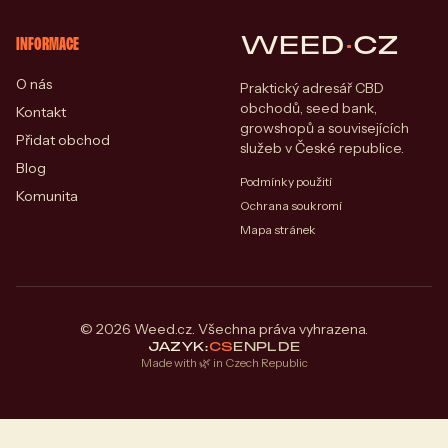
WEED
·
CZ
INFORMACE
O nás
Praktický adresář CBD
obchodů, seed bank,
Kontakt
growshopů a souvisejících
Přidat obchod
služeb v České republice.
Blog
Podmínky použití
Komunita
Ochrana soukromí
Mapa stránek
© 2026 Weed.cz. Všechna práva vyhrazena.
JAZYK:
CS
EN
PL
DE
Made with 🌿 in Czech Republic