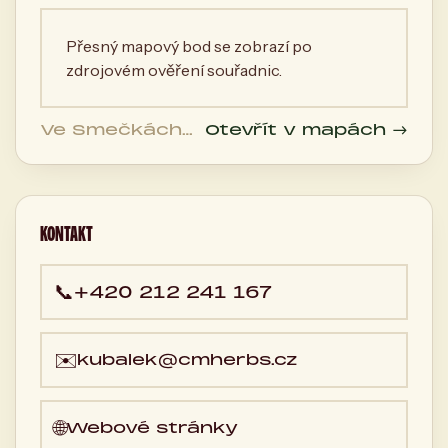
Přesný mapový bod se zobrazí po
zdrojovém ověření souřadnic.
Ve Smečkách
Otevřít v mapách →
1258/6, 110 00
Praha 1, 110 00
Praha, Česká
republika
KONTAKT
📞
+420 212 241 167
✉️
kubalek@cmherbs.cz
🌐
Webové stránky