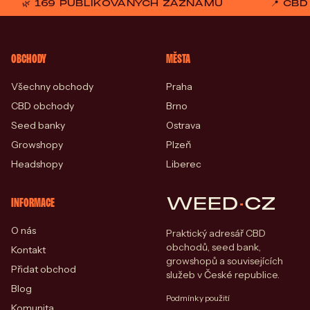
🌿 169 PUBLIKOVANÝCH ZÁZNAMŮ
📍 CB
OBCHODY
MĚSTA
Všechny obchody
Praha
CBD obchody
Brno
Seed banky
Ostrava
Growshopy
Plzeň
Headshopy
Liberec
WEED
·
CZ
INFORMACE
O nás
Praktický adresář CBD
obchodů, seed bank,
Kontakt
growshopů a souvisejících
Přidat obchod
služeb v České republice.
Blog
Podmínky použití
Komunita