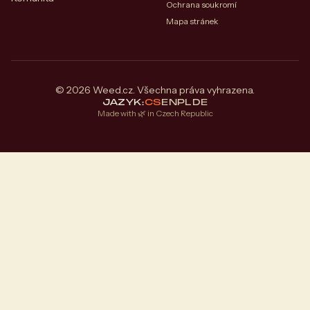
Ochrana soukromí
Mapa stránek
© 2026 Weed.cz. Všechna práva vyhrazena.
JAZYK:
CS
EN
PL
DE
Made with 🌿 in Czech Republic