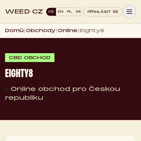
WEED
·
CZ
CS
EN
PL
DE
PŘIHLÁSIT SE
Domů
/
Obchody
/
Online
/
Eighty8
CBD OBCHOD
EIGHTY8
🌐
Online obchod pro Českou
republiku