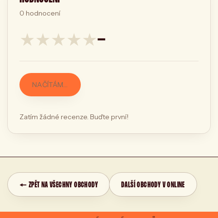
0
hodnocení
★
★
★
★
★
—
NAČÍTÁM…
Zatím žádné recenze. Buďte první!
← ZPĚT NA VŠECHNY OBCHODY
DALŠÍ OBCHODY V ONLINE