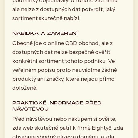
podmínky objednávky. U tohoto záznamu
ale nelze z dostupných dat potvrdit, jaký
sortiment skutečně nabízí.
NABÍDKA A ZAMĚŘENÍ
Obecně jde o online CBD obchod, ale z
dostupných dat nelze bezpečně ověřit
konkrétní sortiment tohoto podniku. Ve
veřejném popisu proto neuvádíme žádné
produkty ani značky, které nejsou přímo
doložené.
PRAKTICKÉ INFORMACE PŘED
NÁVŠTĚVOU
Před návštěvou nebo nákupem si ověřte,
zda web skutečně patří k firmě Eighty8, zda
obsahuje shodný název a doménu, a zda