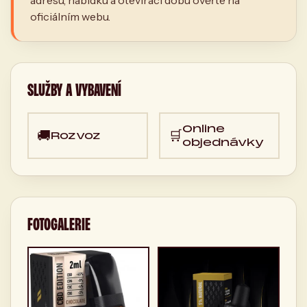
adresu, nabídku a otevírací dobu ověřte na
oficiálním webu.
SLUŽBY A VYBAVENÍ
Online
🚚
🛒
Rozvoz
objednávky
FOTOGALERIE