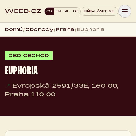
WEED
·
CZ
CS
EN
PL
DE
PŘIHLÁSIT SE
Domů
/
Obchody
/
Praha
/
Euphoria
CBD OBCHOD
EUPHORIA
📍
Evropská 2591/33E, 160 00,
Praha 110 00