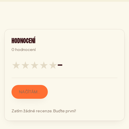
HODNOCENÍ
0
hodnocení
★
★
★
★
★
—
NAČÍTÁM…
Zatím žádné recenze. Buďte první!