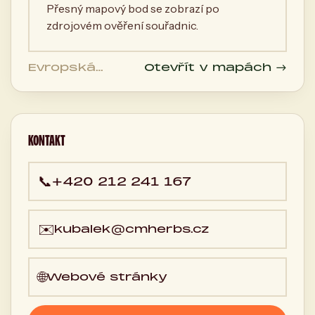
Přesný mapový bod se zobrazí po
zdrojovém ověření souřadnic.
Evropská
Otevřít v mapách →
2591/33E, 160
00, 110 00
Praha, Česká
republika
KONTAKT
📞
+420 212 241 167
✉️
kubalek@cmherbs.cz
🌐
Webové stránky