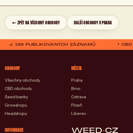
← ZPĚT NA VŠECHNY OBCHODY
DALŠÍ OBCHODY V PRAHA
🌿 169 PUBLIKOVANÝCH ZÁZNAMŮ
📍 CB
OBCHODY
MĚSTA
Všechny obchody
Praha
CBD obchody
Brno
Seed banky
Ostrava
Growshopy
Plzeň
Headshopy
Liberec
WEED
·
CZ
INFORMACE