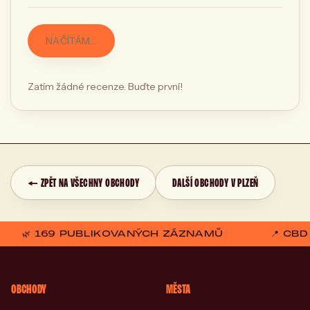
NAČÍTÁM…
Zatím žádné recenze. Buďte první!
← ZPĚT NA VŠECHNY OBCHODY
DALŠÍ OBCHODY V PLZEŇ
🌿 169 PUBLIKOVANÝCH ZÁZNAMŮ
📍 CB
OBCHODY
MĚSTA