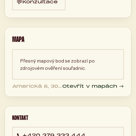
💬
Konzultace
MAPA
Přesný mapový bod se zobrazí po
zdrojovém ověření souřadnic.
Americká 8, 301
Otevřít v mapách →
00 Plzeň, Česká
republika
KONTAKT
📞
+420 379 333 444