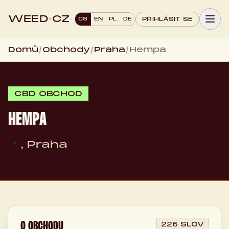
WEED
·
CZ
CS
EN
PL
DE
PŘIHLÁSIT SE
Domů
/
Obchody
/
Praha
/
Hempa
CBD OBCHOD
HEMPA
📍
, Praha
O OBCHODU
226 SLOV