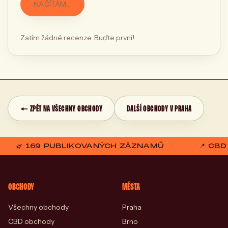
NAČÍTÁM…
Zatím žádné recenze. Buďte první!
← ZPĚT NA VŠECHNY OBCHODY
DALŠÍ OBCHODY V PRAHA
🌿 169 PUBLIKOVANÝCH ZÁZNAMŮ
📍 CB
OBCHODY
MĚSTA
Všechny obchody
Praha
CBD obchody
Brno