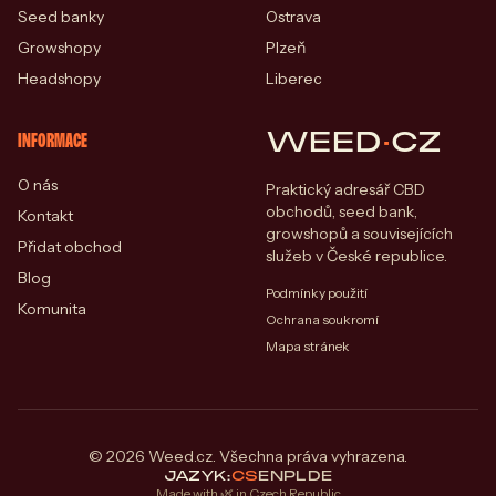
Seed banky
Ostrava
Growshopy
Plzeň
Headshopy
Liberec
WEED
·
CZ
INFORMACE
O nás
Praktický adresář CBD
obchodů, seed bank,
Kontakt
growshopů a souvisejících
Přidat obchod
služeb v České republice.
Blog
Podmínky použití
Komunita
Ochrana soukromí
Mapa stránek
© 2026 Weed.cz. Všechna práva vyhrazena.
JAZYK:
CS
EN
PL
DE
Made with 🌿 in Czech Republic