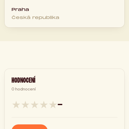
Praha
Česká republika
HODNOCENÍ
0
hodnocení
★
★
★
★
★
—