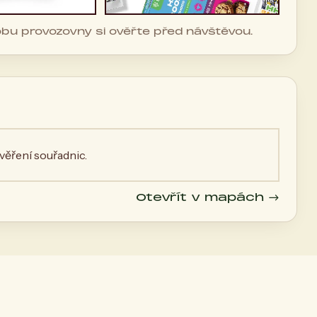
dobu provozovny si ověřte před návštěvou.
ěření souřadnic.
Otevřít v mapách →