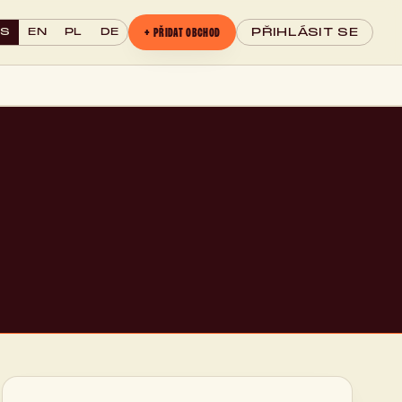
+ PŘIDAT OBCHOD
CS
EN
PL
DE
PŘIHLÁSIT SE