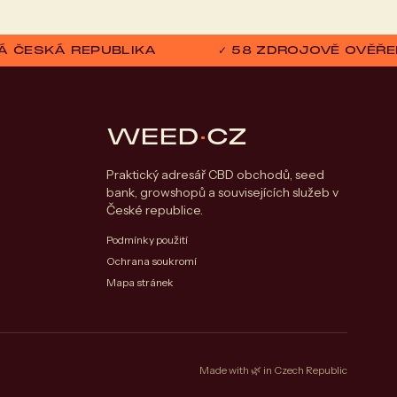
ELÁ ČESKÁ REPUBLIKA
✓ 58 ZDROJOVĚ OVĚŘE
WEED
·
CZ
Praktický adresář CBD obchodů, seed
bank, growshopů a souvisejících služeb v
České republice.
Podmínky použití
Ochrana soukromí
Mapa stránek
Made with 🌿 in Czech Republic