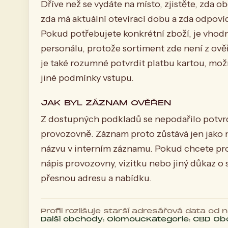
Dříve než se vydáte na místo, zjistěte, zda
zda má aktuální otevírací dobu a zda odpoví
Pokud potřebujete konkrétní zboží, je vhod
personálu, protože sortiment zde není z o
je také rozumné potvrdit platbu kartou, mo
jiné podmínky vstupu.
JAK BYL ZÁZNAM OVĚŘEN
Z dostupných podkladů se nepodařilo potvrdit
provozovně. Záznam proto zůstává jen jako 
názvu v interním záznamu. Pokud chcete prof
nápis provozovny, vizitku nebo jiný důkaz 
přesnou adresu a nabídku.
Profil rozlišuje starší adresářová data od
Další obchody: Olomouc
Kategorie: CBD O