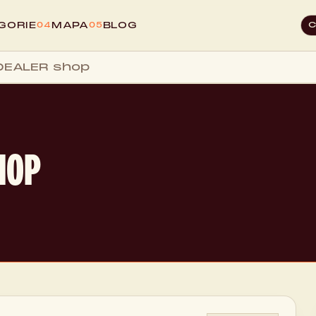
GORIE
MAPA
BLOG
04
05
DEALER shop
HOP