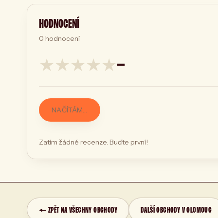
HODNOCENÍ
0
hodnocení
★
★
★
★
★
—
NAČÍTÁM…
Zatím žádné recenze. Buďte první!
← ZPĚT NA VŠECHNY OBCHODY
DALŠÍ OBCHODY V OLOMOUC