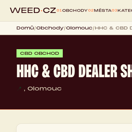
WEED
·
CZ
OBCHODY
MĚSTA
KATE
01
02
03
Domů
/
Obchody
/
Olomouc
/
HHC & CBD 
CBD OBCHOD
HHC & CBD DEALER S
📍
, Olomouc