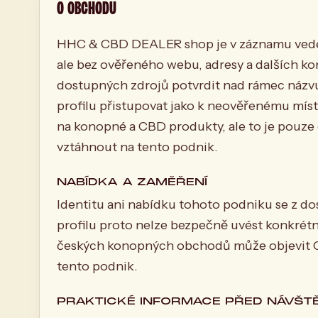
O OBCHODU
HHC & CBD DEALER shop je v záznamu ved
ale bez ověřeného webu, adresy a dalších ko
dostupných zdrojů potvrdit nad rámec názv
profilu přistupovat jako k neověřenému mí
na konopné a CBD produkty, ale to je pouze
vztáhnout na tento podnik.
NABÍDKA A ZAMĚŘENÍ
Identitu ani nabídku tohoto podniku se z d
profilu proto nelze bezpečně uvést konkrétn
českých konopných obchodů může objevit CBD
tento podnik.
PRAKTICKÉ INFORMACE PŘED NÁVŠT