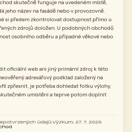
 obchod skutečně funguje na uvedeném místě,
dá jeho název na fasádě nebo v provozovně.
né si předem zkontrolovat dostupnost přímo u
věřených zdrojů doložen. U podobných obchodů
žnost osobního odběru a případné věkové nebo
 oficiální web ani jiný primární zdroj k této
neověřený adresářový podklad založený na
il zpřesnit, je potřeba dohledat fotku výlohy,
o skutečném umístění a teprve potom doplnit
 nepotvrzených údajů.
Výzkum: 27. 7. 2026
bchod