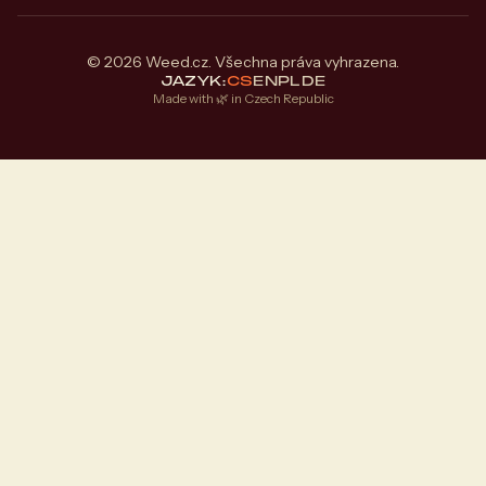
© 2026 Weed.cz. Všechna práva vyhrazena.
JAZYK:
CS
EN
PL
DE
Made with 🌿 in Czech Republic