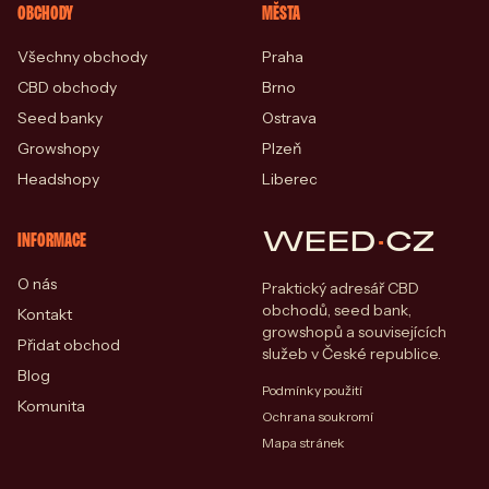
OBCHODY
MĚSTA
Všechny obchody
Praha
CBD obchody
Brno
Seed banky
Ostrava
Growshopy
Plzeň
Headshopy
Liberec
WEED
·
CZ
INFORMACE
O nás
Praktický adresář CBD
obchodů, seed bank,
Kontakt
growshopů a souvisejících
Přidat obchod
služeb v České republice.
Blog
Podmínky použití
Komunita
Ochrana soukromí
Mapa stránek