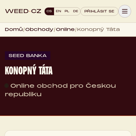
WEED
·
CZ
CS
EN
PL
DE
PŘIHLÁSIT SE
Domů
/
Obchody
/
Online
/
Konopný Táta
SEED BANKA
KONOPNÝ TÁTA
🌐
Online obchod pro Českou
republiku