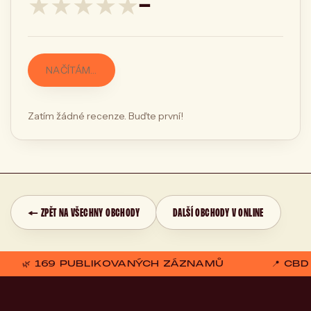
★
★
★
★
★
—
NAČÍTÁM…
Zatím žádné recenze. Buďte první!
← ZPĚT NA VŠECHNY OBCHODY
DALŠÍ OBCHODY V ONLINE
🌿 169 PUBLIKOVANÝCH ZÁZNAMŮ
📍 CB