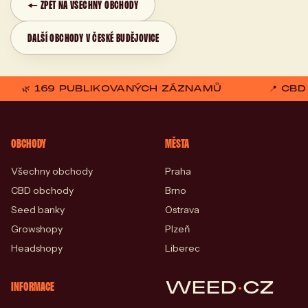
← ZPĚT NA VŠECHNY OBCHODY
DALŠÍ OBCHODY V ČESKÉ BUDĚJOVICE
🌿 169 PUBLIKOVANÝCH ZÁZNAMŮ
📍 CB
OBCHODY
MĚSTA
Všechny obchody
Praha
CBD obchody
Brno
Seed banky
Ostrava
Growshopy
Plzeň
Headshopy
Liberec
WEED
·
CZ
INFORMACE