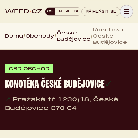
WEED
·
CZ
CS
EN
PL
DE
PŘIHLÁSIT SE
Konotéka
České
Domů
/
Obchody
/
/
České
Budějovice
Budějovice
CBD OBCHOD
KONOTÉKA ČESKÉ BUDĚJOVICE
✓
📍
Pražská tř. 1230/18, České
Budějovice 370 04