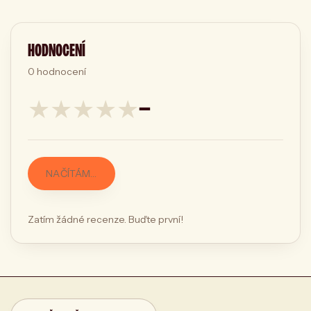
HODNOCENÍ
0
hodnocení
★
★
★
★
★
—
NAČÍTÁM…
Zatím žádné recenze. Buďte první!