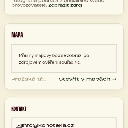
Fotografie pochází z oficiálního webu
provozovatele.
Zobrazit zdroj
MAPA
Přesný mapový bod se zobrazí po
zdrojovém ověření souřadnic.
Pražská tř.
Otevřít v mapách →
1230/18, 370 04
České
Budějovice,
Česká
republika
KONTAKT
✉️
info@konoteka.cz