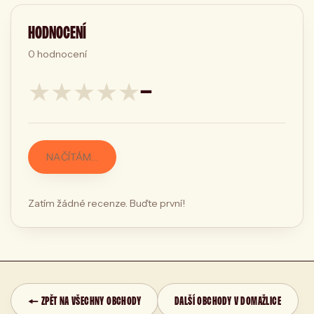
HODNOCENÍ
0
hodnocení
★
★
★
★
★
—
NAČÍTÁM…
Zatím žádné recenze. Buďte první!
← ZPĚT NA VŠECHNY OBCHODY
DALŠÍ OBCHODY V DOMAŽLICE