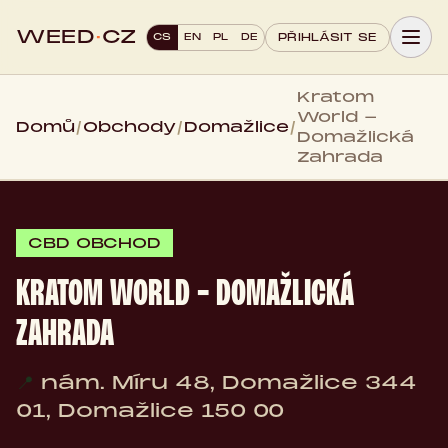
WEED
·
CZ
CS
EN
PL
DE
PŘIHLÁSIT SE
Kratom
World -
Domů
/
Obchody
/
Domažlice
/
Domažlická
Zahrada
CBD OBCHOD
KRATOM WORLD - DOMAŽLICKÁ
ZAHRADA
📍
nám. Míru 48, Domažlice 344
01, Domažlice 150 00