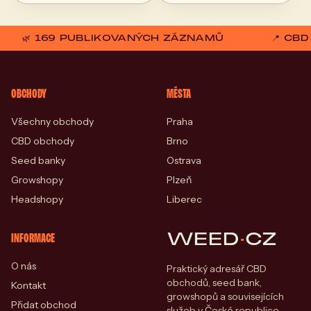
🌿 169 PUBLIKOVANÝCH ZÁZNAMŮ
📍 CB
OBCHODY
MĚSTA
Všechny obchody
Praha
CBD obchody
Brno
Seed banky
Ostrava
Growshopy
Plzeň
Headshopy
Liberec
WEED
·
CZ
INFORMACE
O nás
Praktický adresář CBD
obchodů, seed bank,
Kontakt
growshopů a souvisejících
Přidat obchod
služeb v České republice.