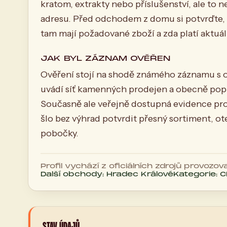
kratom, extrakty nebo příslušenství, ale to
adresu. Před odchodem z domu si potvrďte, 
tam mají požadované zboží a zda platí aktu
JAK BYL ZÁZNAM OVĚŘEN
Ověření stojí na shodě známého záznamu s 
uvádí síť kamenných prodejen a obecně popisu
Současně ale veřejně dostupná evidence pro
šlo bez výhrad potvrdit přesný sortiment, o
pobočky.
Profil vychází z oficiálních zdrojů provozova
Další obchody: Hradec Králové
Kategorie: 
STAV ÚDAJŮ