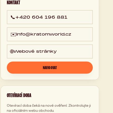
KONTAKT
📞
+420 604 196 881
✉️
info@kratomworld.cz
🌐
Webové stránky
NAVIGOVAT
OTEVÍRACÍ DOBA
Otevírací doba čeká na nové ověření. Zkontrolujte ji
na oficiálním webu obchodu.