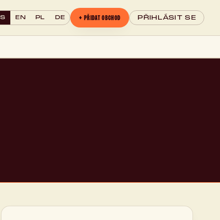
+ PŘIDAT OBCHOD
CS
EN
PL
DE
PŘIHLÁSIT SE