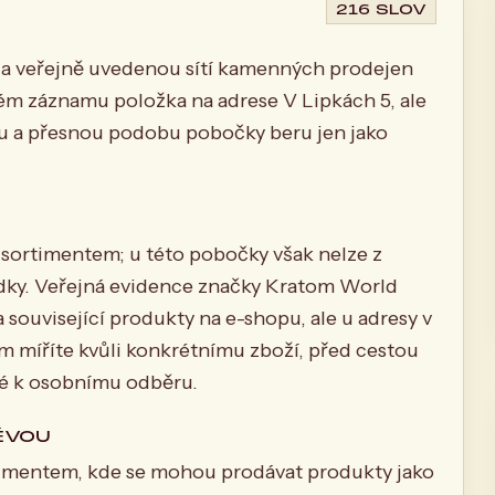
216 SLOV
 a veřejně uvedenou sítí kamenných prodejen
ém záznamu položka na adrese V Lipkách 5, ale
tu a přesnou podobu pobočky beru jen jako
ortimentem; u této pobočky však nelze z
ídky. Veřejná evidence značky Kratom World
a související produkty na e-shopu, ale u adresy v
m míříte kvůli konkrétnímu zboží, před cestou
ené k osobnímu odběru.
ĚVOU
imentem, kde se mohou prodávat produkty jako