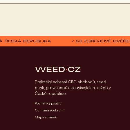
ELÁ ČESKÁ REPUBLIKA
✓ 58 ZDROJOVĚ OVĚŘE
WEED
·
CZ
Praktický adresář CBD obchodů, seed
bank, growshopů a souvisejících služeb v
České republice.
Podmínky použití
Ochrana soukromí
Mapa stránek