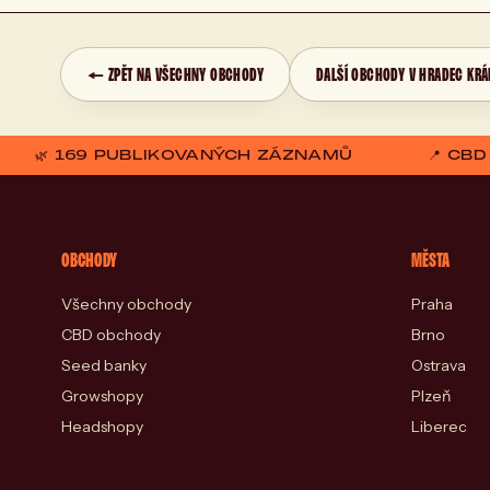
← ZPĚT NA VŠECHNY OBCHODY
DALŠÍ OBCHODY V HRADEC KRÁ
🌿 169 PUBLIKOVANÝCH ZÁZNAMŮ
📍 CB
OBCHODY
MĚSTA
Všechny obchody
Praha
CBD obchody
Brno
Seed banky
Ostrava
Growshopy
Plzeň
Headshopy
Liberec