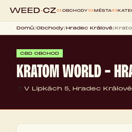
WEED
·
CZ
OBCHODY
MĚSTA
KATE
01
02
03
Domů
/
Obchody
/
Hradec Králové
/
Krato
CBD OBCHOD
KRATOM WORLD - HR
📍
V Lipkách 5, Hradec Králové