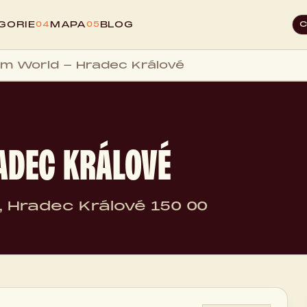
GORIE
MAPA
BLOG
04
05
m World - Hradec Králové
ADEC KRÁLOVÉ
, Hradec Králové 150 00