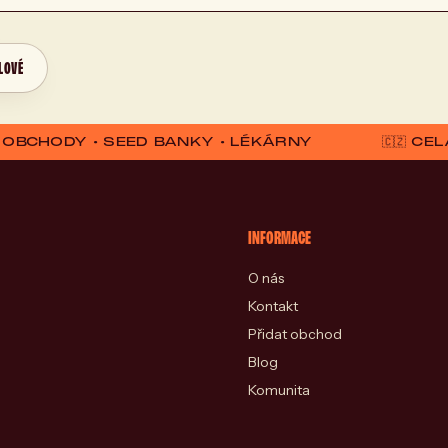
LOVÉ
D OBCHODY • SEED BANKY • LÉKÁRNY
🇨🇿 C
INFORMACE
O nás
Kontakt
Přidat obchod
Blog
Komunita