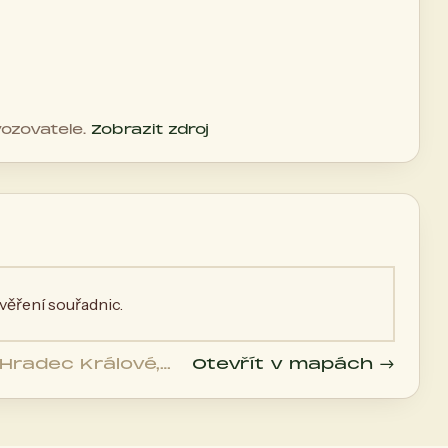
vozovatele.
Zobrazit zdroj
ěření souřadnic.
 Hradec Králové,
Otevřít v mapách →