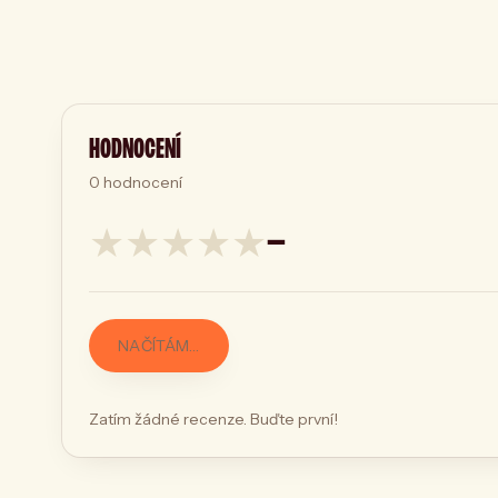
HODNOCENÍ
0
hodnocení
★
★
★
★
★
—
NAČÍTÁM…
Zatím žádné recenze. Buďte první!