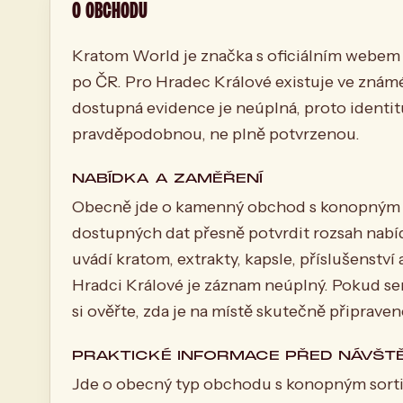
O OBCHODU
Kratom World je značka s oficiálním webem
po ČR. Pro Hradec Králové existuje ve znám
dostupná evidence je neúplná, proto identi
pravděpodobnou, ne plně potvrzenou.
NABÍDKA A ZAMĚŘENÍ
Obecně jde o kamenný obchod s konopným s
dostupných dat přesně potvrdit rozsah nab
uvádí kratom, extrakty, kapsle, příslušenství 
Hradci Králové je záznam neúplný. Pokud se
si ověřte, zda je na místě skutečně připrav
PRAKTICKÉ INFORMACE PŘED NÁVŠT
Jde o obecný typ obchodu s konopným sort