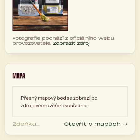
Fotografie pochází z oficiálního webu
provozovatele.
Zobrazit zdroj
MAPA
Přesný mapový bod se zobrazí po
zdrojovém ověření souřadnic.
Zdeňka
Otevřít v mapách →
Němečka 38,
Jaroměř 551 02,