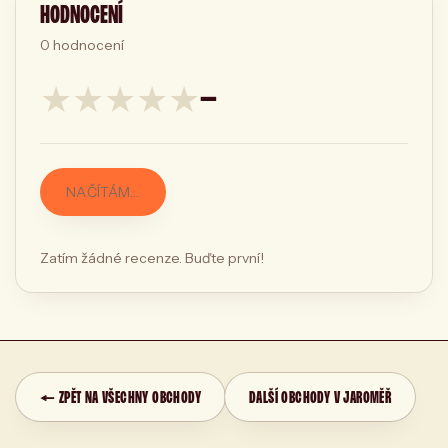
HODNOCENÍ
0
hodnocení
★
★
★
★
★
—
NAČÍTÁM…
Zatím žádné recenze. Buďte první!
← ZPĚT NA VŠECHNY OBCHODY
DALŠÍ OBCHODY V JAROMĚŘ