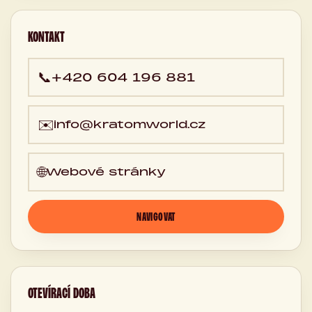
150 00 Jaroměř,
Česká
republika
KONTAKT
📞
+420 604 196 881
✉️
info@kratomworld.cz
🌐
Webové stránky
NAVIGOVAT
OTEVÍRACÍ DOBA