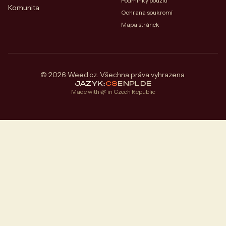
Podmínky použití
Komunita
Ochrana soukromí
Mapa stránek
© 2026 Weed.cz. Všechna práva vyhrazena.
JAZYK:
CS
EN
PL
DE
Made with 🌿 in Czech Republic