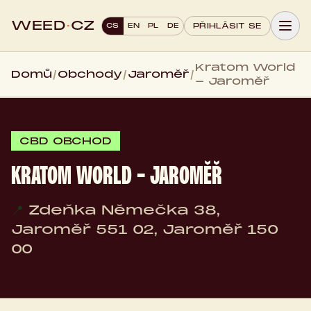
WEED
·
CZ
CS
EN
PL
DE
PŘIHLÁSIT SE
Kratom World
Domů
/
Obchody
/
Jaroměř
/
- Jaroměř
CBD OBCHOD
KRATOM WORLD - JAROMĚŘ
📍
Zdeňka Němečka 38,
Jaroměř 551 02, Jaroměř 150
00