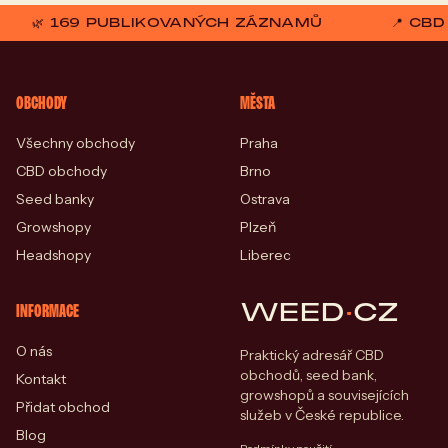
🌿 169 PUBLIKOVANÝCH ZÁZNAMŮ
📍 CB
OBCHODY
MĚSTA
Všechny obchody
Praha
CBD obchody
Brno
Seed banky
Ostrava
Growshopy
Plzeň
Headshopy
Liberec
WEED
·
CZ
INFORMACE
O nás
Praktický adresář CBD
obchodů, seed bank,
Kontakt
growshopů a souvisejících
Přidat obchod
služeb v České republice.
Blog