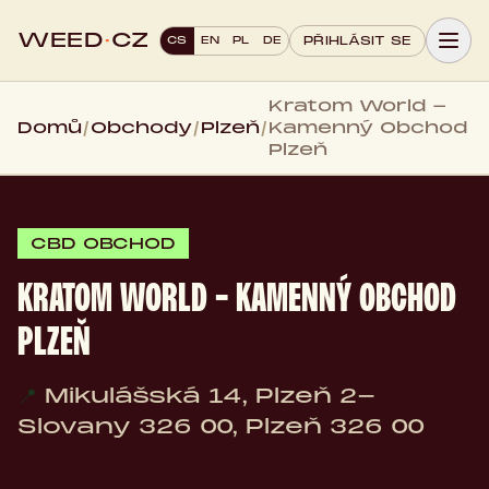
WEED
·
CZ
CS
EN
PL
DE
PŘIHLÁSIT SE
Kratom World -
Domů
/
Obchody
/
Plzeň
/
Kamenný Obchod
Plzeň
CBD OBCHOD
KRATOM WORLD - KAMENNÝ OBCHOD
PLZEŇ
📍
Mikulášská 14, Plzeň 2-
Slovany 326 00, Plzeň 326 00