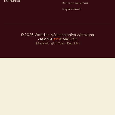
Komunita
Ochrana soukromí
Mapa stránek
© 2026 Weed.cz. Všechna práva vyhrazena.
JAZYK:
CS
EN
PL
DE
Made with 🌿 in Czech Republic