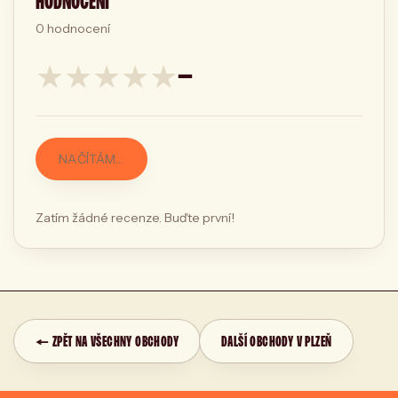
HODNOCENÍ
0
hodnocení
★
★
★
★
★
—
NAČÍTÁM…
Zatím žádné recenze. Buďte první!
← ZPĚT NA VŠECHNY OBCHODY
DALŠÍ OBCHODY V PLZEŇ