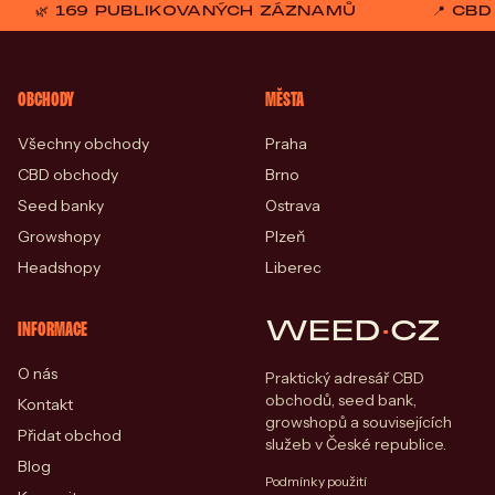
🌿 169 PUBLIKOVANÝCH ZÁZNAMŮ
📍 CB
OBCHODY
MĚSTA
Všechny obchody
Praha
CBD obchody
Brno
Seed banky
Ostrava
Growshopy
Plzeň
Headshopy
Liberec
WEED
·
CZ
INFORMACE
O nás
Praktický adresář CBD
obchodů, seed bank,
Kontakt
growshopů a souvisejících
Přidat obchod
služeb v České republice.
Blog
Podmínky použití