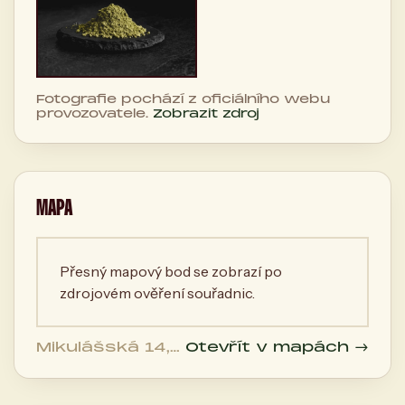
Fotografie pochází z oficiálního webu
provozovatele.
Zobrazit zdroj
MAPA
Přesný mapový bod se zobrazí po
zdrojovém ověření souřadnic.
Mikulášská 14,
Otevřít v mapách →
Plzeň 2-Slovany
326 00, 326 00
Plzeň, Česká