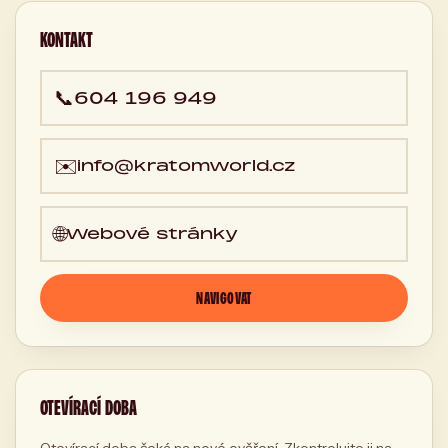
republika
KONTAKT
📞
604 196 949
✉️
info@kratomworld.cz
🌐
Webové stránky
NAVIGOVAT
OTEVÍRACÍ DOBA
Otevírací doba čeká na nové ověření. Zkontrolujte ji na