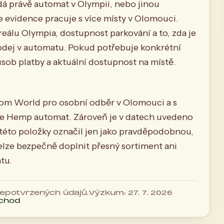
edá právě automat v Olympii, nebo jinou
evidence pracuje s více místy v Olomouci.
eálu Olympia, dostupnost parkování a to, zda je
dej v automatu. Pokud potřebuje konkrétní
ůsob platby a aktuální dostupnost na místě.
atom World pro osobní odběr v Olomouci a s
je Hemp automat. Zároveň je v datech uvedeno
 této položky označil jen jako pravděpodobnou,
elze bezpečně doplnit přesný sortiment ani
tu.
 nepotvrzených údajů.
Výzkum: 27. 7. 2026
bchod