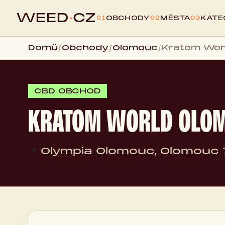
WEED
·
CZ
OBCHODY
MĚSTA
KATE
01
02
03
Domů
/
Obchody
/
Olomouc
/
Kratom Wor
CBD OBCHOD
KRATOM WORLD OLOM
📍
Olympia Olomouc, Olomouc 