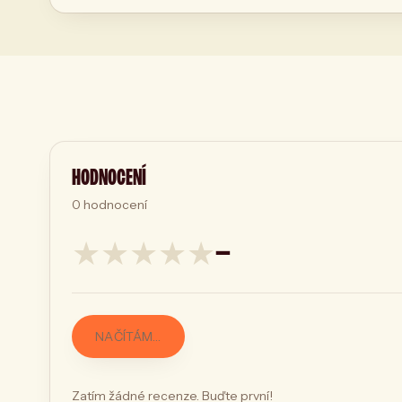
HODNOCENÍ
0
hodnocení
★
★
★
★
★
—
NAČÍTÁM…
Zatím žádné recenze. Buďte první!