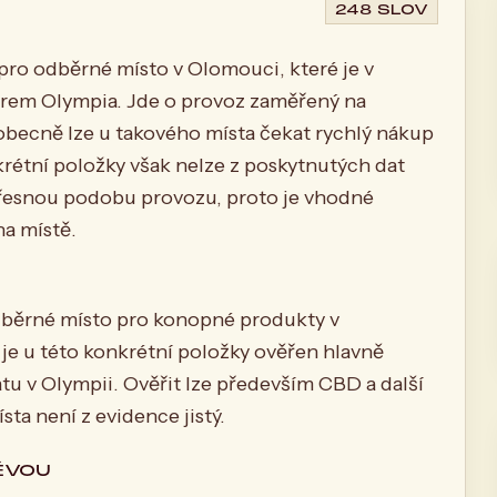
248 SLOV
o odběrné místo v Olomouci, které je v
trem Olympia. Jde o provoz zaměřený na
becně lze u takového místa čekat rychlý nákup
krétní položky však nelze z poskytnutých dat
přesnou podobu provozu, proto je vhodné
na místě.
běrné místo pro konopné produkty v
je u této konkrétní položky ověřen hlavně
u v Olympii. Ověřit lze především CBD a další
ta není z evidence jistý.
ĚVOU