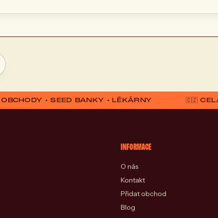
D OBCHODY • SEED BANKY • LÉKÁRNY
🇨🇿 C
INFORMACE
O nás
Kontakt
Přidat obchod
Blog