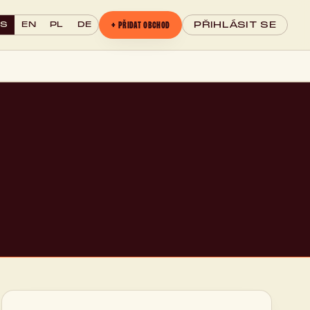
+ PŘIDAT OBCHOD
CS
EN
PL
DE
PŘIHLÁSIT SE