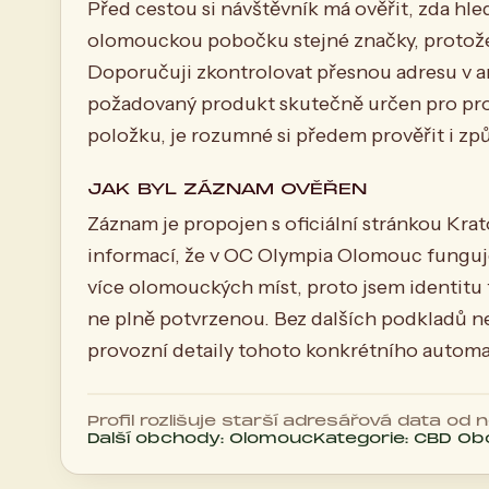
Před cestou si návštěvník má ověřit, zda hl
olomouckou pobočku stejné značky, protože 
Doporučuji zkontrolovat přesnou adresu v ar
požadovaný produkt skutečně určen pro pro
položku, je rozumné si předem prověřit i zp
JAK BYL ZÁZNAM OVĚŘEN
Záznam je propojen s oficiální stránkou Kr
informací, že v OC Olympia Olomouc fungu
více olomouckých míst, proto jsem identitu
ne plně potvrzenou. Bez dalších podkladů n
provozní detaily tohoto konkrétního automa
Profil rozlišuje starší adresářová data od
Další obchody: Olomouc
Kategorie: CBD O