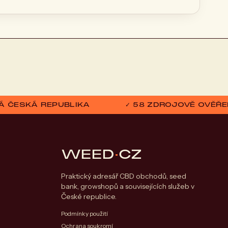
ELÁ ČESKÁ REPUBLIKA
✓ 58 ZDROJOVĚ OVĚŘE
WEED
·
CZ
Praktický adresář CBD obchodů, seed
bank, growshopů a souvisejících služeb v
České republice.
Podmínky použití
Ochrana soukromí