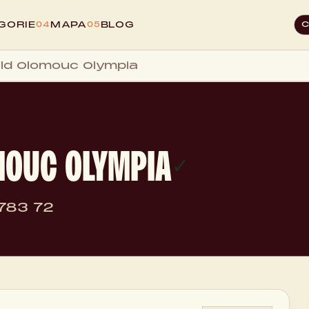
GORIE
MAPA
BLOG
04
05
ld Olomouc Olympia
OUC OLYMPIA
✓
783 72