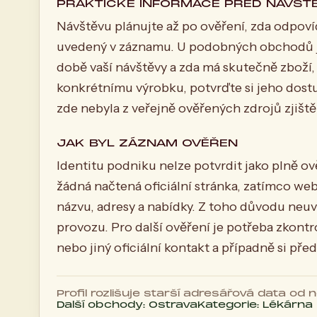
PRAKTICKÉ INFORMACE PŘED NÁVŠT
Návštěvu plánujte až po ověření, zda odpovíd
uvedený v záznamu. U podobných obchodů je 
době vaší návštěvy a zda má skutečně zboží, 
konkrétnímu výrobku, potvrďte si jeho dost
zde nebyla z veřejně ověřených zdrojů zjiště
JAK BYL ZÁZNAM OVĚŘEN
Identitu podniku nelze potvrdit jako plně o
žádná načtená oficiální stránka, zatímco we
názvu, adresy a nabídky. Z toho důvodu neu
provozu. Pro další ověření je potřeba zkont
nebo jiný oficiální kontakt a případně si pře
Profil rozlišuje starší adresářová data od
Další obchody: Ostrava
Kategorie: Lékárna