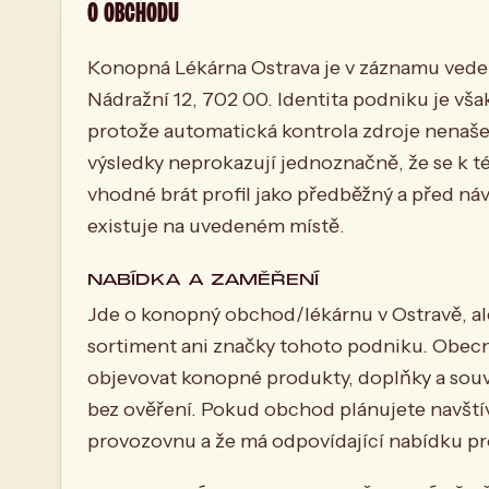
O OBCHODU
Konopná Lékárna Ostrava je v záznamu vede
Nádražní 12, 702 00. Identita podniku je vš
protože automatická kontrola zdroje nenašel
výsledky neprokazují jednoznačně, že se k té
vhodné brát profil jako předběžný a před ná
existuje na uvedeném místě.
NABÍDKA A ZAMĚŘENÍ
Jde o konopný obchod/lékárnu v Ostravě, al
sortiment ani značky tohoto podniku. Obe
objevovat konopné produkty, doplňky a souvis
bez ověření. Pokud obchod plánujete navštív
provozovnu a že má odpovídající nabídku pro