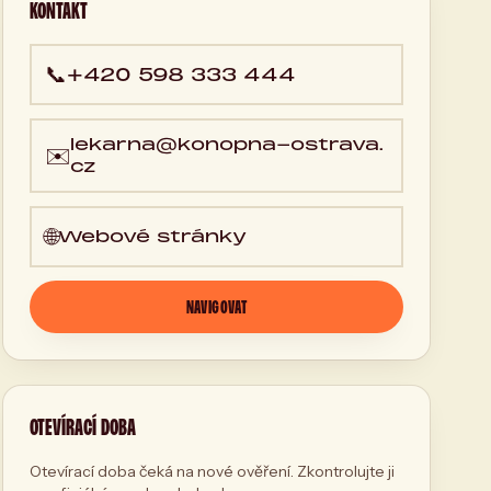
KONTAKT
📞
+420 598 333 444
lekarna@konopna-ostrava.
✉️
cz
🌐
Webové stránky
NAVIGOVAT
OTEVÍRACÍ DOBA
Otevírací doba čeká na nové ověření. Zkontrolujte ji