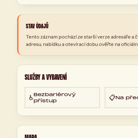
STAV ÚDAJŮ
Tento záznam pochází ze starší verze adresáře a č
adresu, nabídku a otevírací dobu ověřte na oficiál
SLUŽBY A VYBAVENÍ
Bezbariérový
♿
📋
Na pře
přístup
MAPA