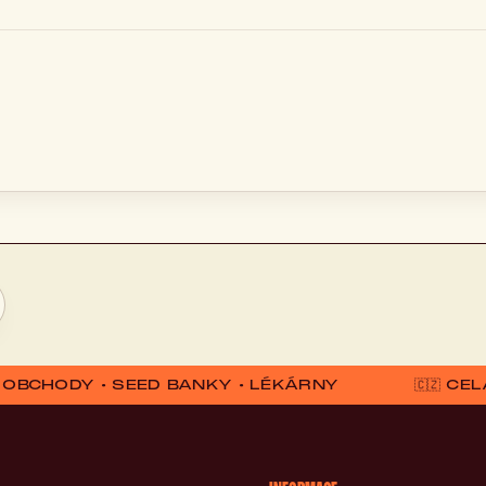
D OBCHODY • SEED BANKY • LÉKÁRNY
🇨🇿 C