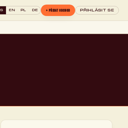
+ PŘIDAT OBCHOD
CS
EN
PL
DE
PŘIHLÁSIT SE