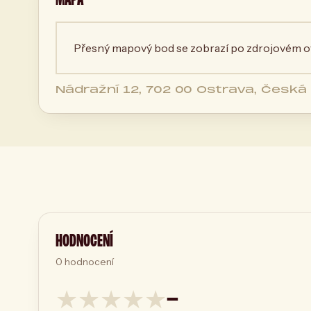
Přesný mapový bod se zobrazí po zdrojovém ov
Nádražní 12, 702 00 Ostrava, Česká 
HODNOCENÍ
0
hodnocení
★
★
★
★
★
—