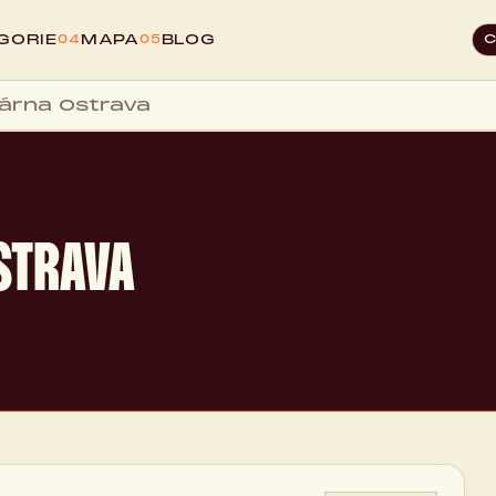
GORIE
MAPA
BLOG
04
05
árna Ostrava
STRAVA