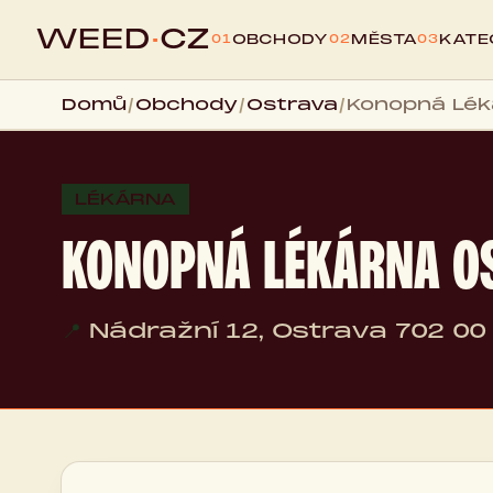
WEED
·
CZ
OBCHODY
MĚSTA
KATE
01
02
03
Domů
/
Obchody
/
Ostrava
/
Konopná Lék
LÉKÁRNA
KONOPNÁ LÉKÁRNA O
📍
Nádražní 12, Ostrava 702 00