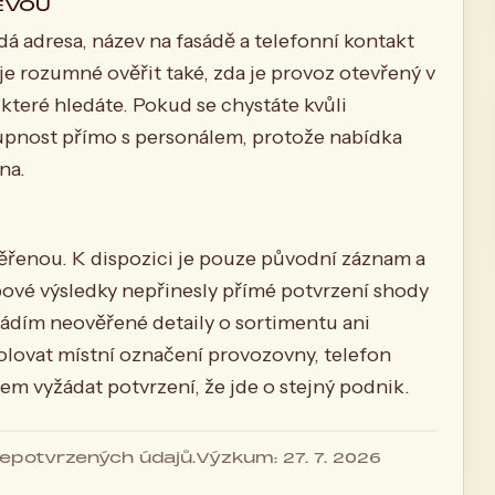
ĚVOU
á adresa, název na fasádě a telefonní kontakt
rozumné ověřit také, zda je provoz otevřený v
které hledáte. Pokud se chystáte kvůli
upnost přímo s personálem, protože nabídka
na.
věřenou. K dispozici je pouze původní záznam a
bové výsledky nepřinesly přímé potvrzení shody
vádím neověřené detaily o sortimentu ani
rolovat místní označení provozovny, telefon
dem vyžádat potvrzení, že jde o stejný podnik.
 nepotvrzených údajů.
Výzkum: 27. 7. 2026